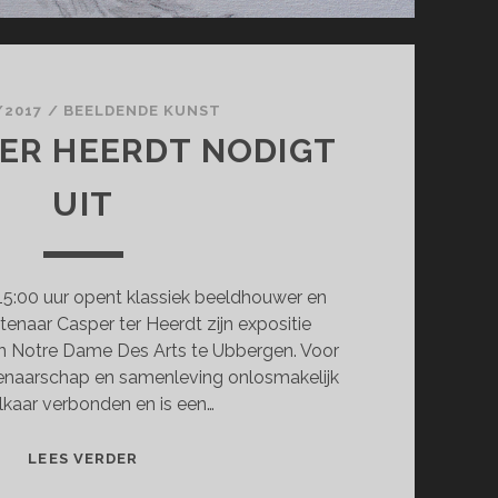
/2017
/
BEELDENDE KUNST
ER HEERDT NODIGT
UIT
15:00 uur opent klassiek beeldhouwer en
enaar Casper ter Heerdt zijn expositie
in Notre Dame Des Arts te Ubbergen. Voor
tenaarschap en samenleving onlosmakelijk
lkaar verbonden en is een…
CASPER
LEES VERDER
TER