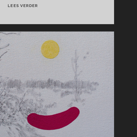
ANNE
LEES VERDER
THOSS
&
INGRID
GEERDINK