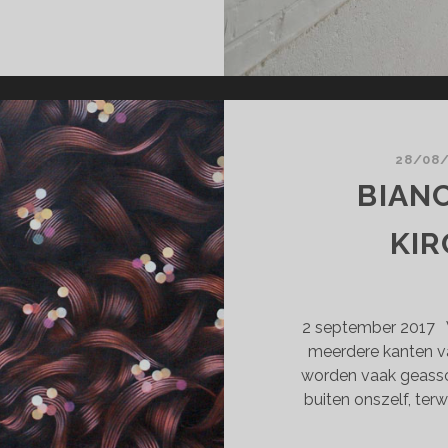
N
BROKEN
L
K
G
28/08
BIAN
KIR
2 september 2017 V
meerdere kanten va
worden vaak geassoc
buiten onszelf, terw