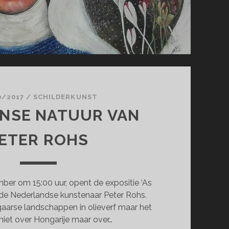
0/2017
/
SCHILDERKUNST
ENSE NATUUR VAN
ETER ROHS
er om 15:00 uur, opent de expositie ‘As
n de Nederlandse kunstenaar Peter Rohs.
aarse landschappen in olieverf maar het
 niet over Hongarije maar over…