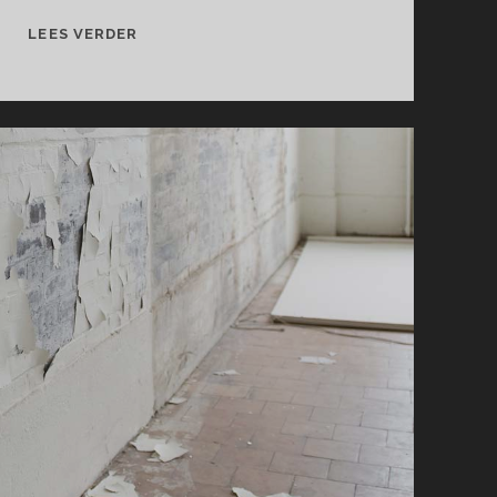
DE
LEES VERDER
INTENSE
NATUUR
VAN
PETER
ROHS