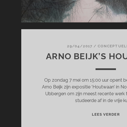
29/04/2017
/
CONCEPTUEL
ARNO BEIJK’S H
Op zondag 7 mei om 15:00 uur opent b
Arno Beijk zijn expositie ‘Houtwaan’ in N
Ubbergen om zijn meest recente werk t
studeerde af in de vrije k
AR
LEES VERDER
BEI