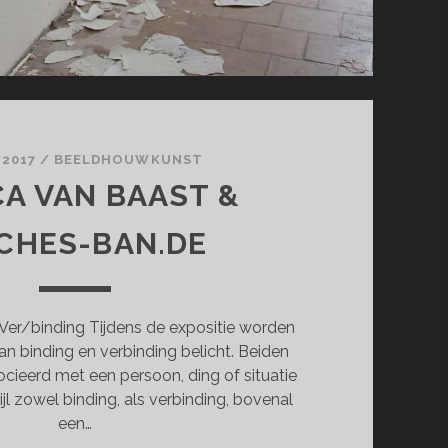
/2017
/
BEELDHOUWKUNST
CA VAN BAAST &
CHES-BAN.DE
er/binding Tijdens de expositie worden
n binding en verbinding belicht. Beiden
ieerd met een persoon, ding of situatie
ijl zowel binding, als verbinding, bovenal
een…