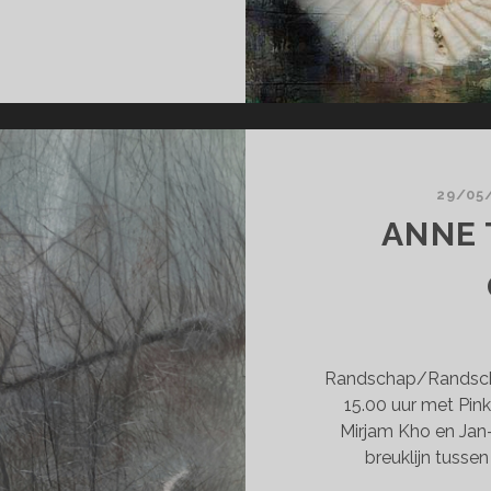
ERT
MMERS
NIQUE
N
OKKUM
29/05
ANNE 
Randschap/Randschaf
15.00 uur met Pin
Mirjam Kho en Jan
breuklijn tussen