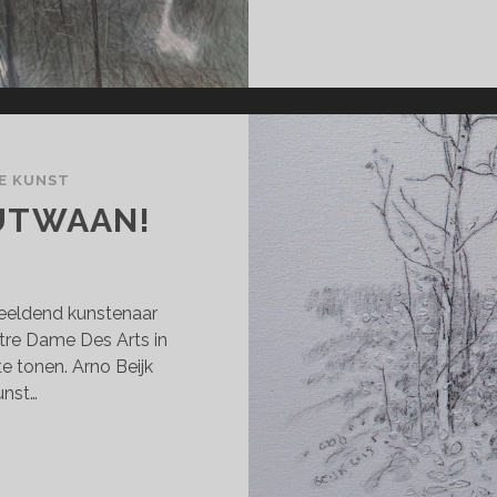
E KUNST
OUTWAAN!
eeldend kunstenaar
otre Dame Des Arts in
e tonen. Arno Beijk
unst…
NO
JK’S