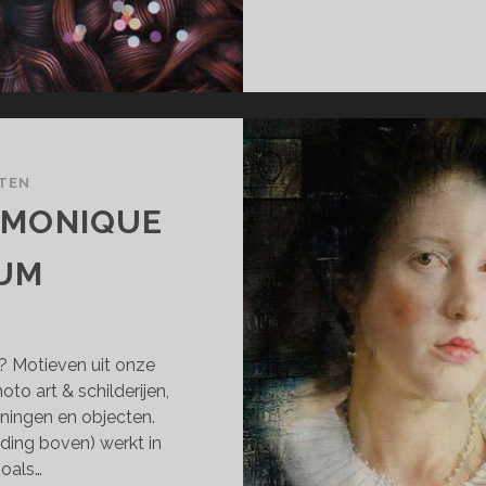
CTEN
 MONIQUE
UM
e? Motieven uit onze
to art & schilderijen,
eningen en objecten.
ing boven) werkt in
zoals…