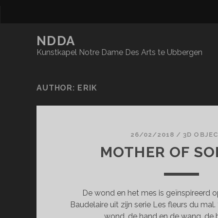
NDDA
Kunstkapel Notre Dame Des Arts te Ubbergen
AUTHOR:
ERIK
26/02/2018
/
3D OBJE
MOTHER OF S
De wond en het mes is geïnspireerd o
Baudelaire uit zijn serie Les fleurs du mal
wond, de hand en de wang, de b