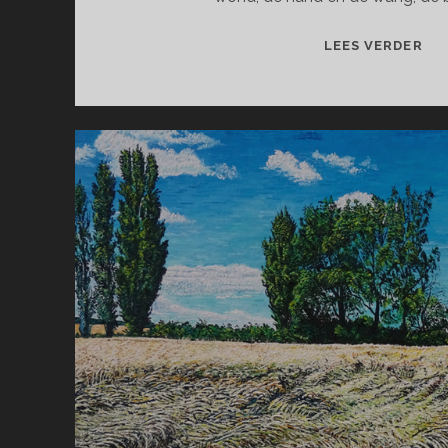
MO
LEES VERDER
OF
SO