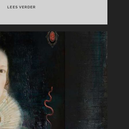
BIANCA
LEES VERDER
VAN
BAAST
&
KIRCHES-
BAN.DE