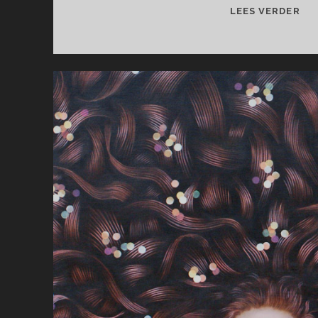
EE
LEES VERDER
GE
ZIE
IS
OO
ER