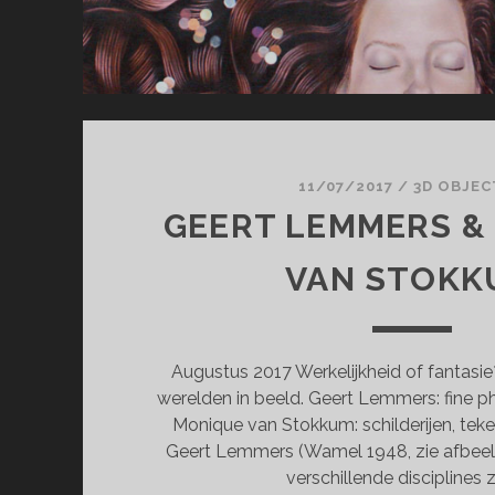
11/07/2017
/
3D OBJE
GEERT LEMMERS &
VAN STOKK
Augustus 2017 Werkelijkheid of fantasi
werelden in beeld. Geert Lemmers: fine pho
Monique van Stokkum: schilderijen, tek
Geert Lemmers (Wamel 1948, zie afbeeld
verschillende disciplines 