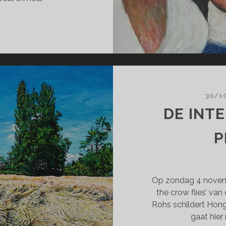
THER
RROW
30/1
DE INT
P
Op zondag 4 novemb
the crow flies’ va
Rohs schildert Hong
gaat hier