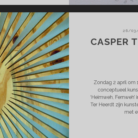
UTWAAN!
26/03
CASPER T
Zondag 2 april om 
conceptueel kunst
‘Heimweh, Fernweh’ 
Ter Heerdt zijn kuns
met e