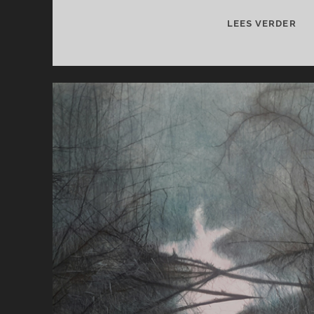
GE
LEES VERDER
LE
&
MO
VA
ST