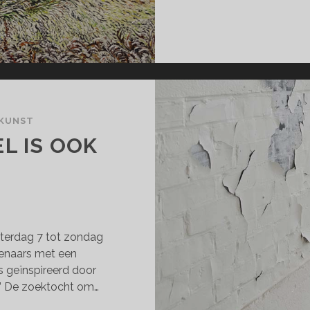
 KUNST
L IS OOK
terdag 7 tot zondag
tenaars met een
s geïnspireerd door
rt’ De zoektocht om…