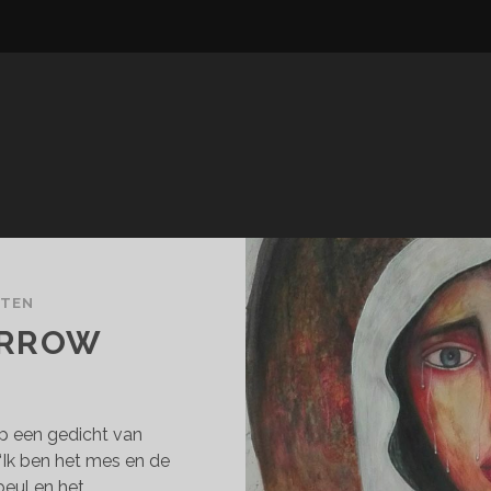
CTEN
ORROW
p een gedicht van
. ‘Ik ben het mes en de
eul en het…