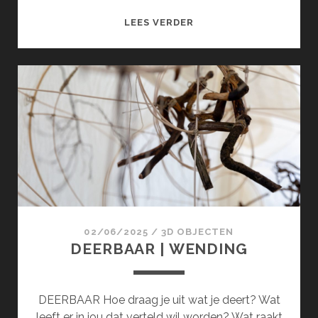
ALLES
LEES VERDER
BEWEEGT
02/06/2025
/
3D OBJECTEN
DEERBAAR | WENDING
DEERBAAR Hoe draag je uit wat je deert? Wat
leeft er in jou dat verteld wil worden? Wat raakt