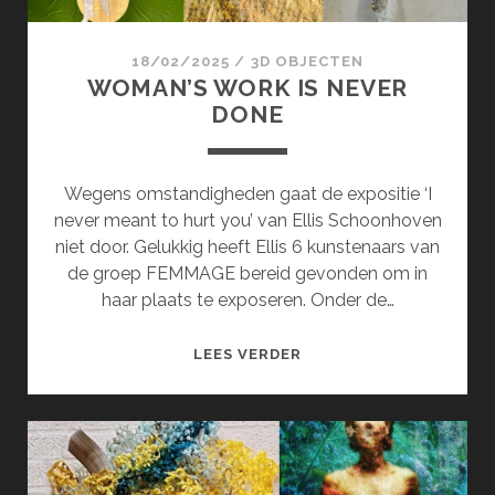
18/02/2025
/
3D OBJECTEN
WOMAN’S WORK IS NEVER
DONE
Wegens omstandigheden gaat de expositie ‘I
never meant to hurt you’ van Ellis Schoonhoven
niet door. Gelukkig heeft Ellis 6 kunstenaars van
de groep FEMMAGE bereid gevonden om in
haar plaats te exposeren. Onder de…
WOMAN’S
LEES VERDER
WORK
IS
NEVER
DONE