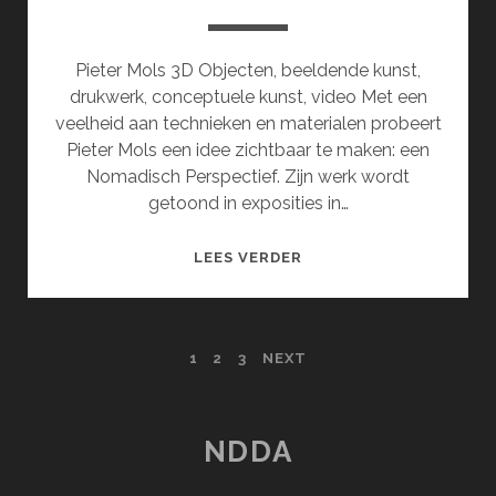
Pieter Mols 3D Objecten, beeldende kunst,
drukwerk, conceptuele kunst, video Met een
veelheid aan technieken en materialen probeert
Pieter Mols een idee zichtbaar te maken: een
Nomadisch Perspectief. Zijn werk wordt
getoond in exposities in…
HOOFDSTUK
LEES VERDER
2:
EEN
GELAAT
POSTS
1
2
3
NEXT
VAN
ZAND
PAGINATION
AAN
DE
NDDA
GRENS
VAN