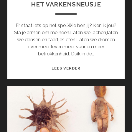
HET VARKENSNEUSJE
Er staat iets op het spel.Wie ben jij? Ken ik jou?
Sla je armen om me heen.Laten we lachen,laten
we dansen en taartjes eten.Laten we dromen
over meer leven,meer vuur en meer
betrokkenheid. Duik in de…
DE
LEES VERDER
ZINGENDE
SCHOMMEL
EN
HET
VARKENSNEUSJE