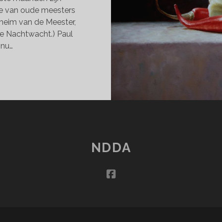
ze van oude meesters
heim van de Meester,
e Nachtwacht.) Paul
 nu…
OSITIE
HILDERIJEN
N
UL
N
NICH
NDDA
facebook