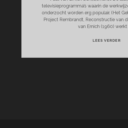
televisieprogramma’s waarin de werkwij
onderzocht worden erg populair. (Het Ge
Project Rembrandt, Reconstructie van d
van Ernich (1960) werkt
EXP
LEES VERDER
SC
VA
PA
VA
ER