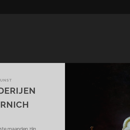
KUNST
DERIJEN
ERNICH
tste maanden zijn