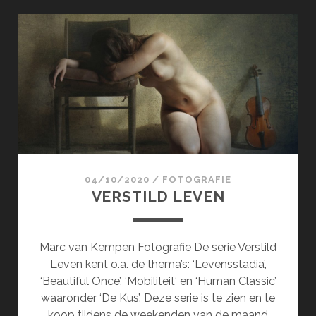
04/10/2020
/
FOTOGRAFIE
VERSTILD LEVEN
Marc van Kempen Fotografie De serie Verstild
Leven kent o.a. de thema’s: ‘Levensstadia’,
‘Beautiful Once’, ‘Mobiliteit‘ en ‘Human Classic’
waaronder ‘De Kus’. Deze serie is te zien en te
koop tijdens de weekenden van de maand