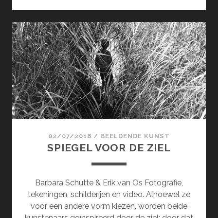
VAN
DE
VENSTERBANK
02/07/2018
/
BEELDENDE KUNST
SPIEGEL VOOR DE ZIEL
Barbara Schutte & Erik van Os Fotografie,
tekeningen, schilderijen en video. Alhoewel ze
voor een andere vorm kiezen, worden beide
kunstenaars geïnspireerd door de ziel; door dat