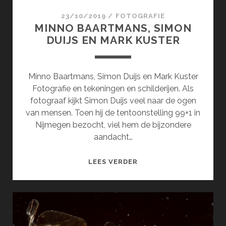
23/10/2019
/
FOTOGRAFIE
MINNO BAARTMANS, SIMON
DUIJS EN MARK KUSTER
Minno Baartmans, Simon Duijs en Mark Kuster
Fotografie en tekeningen en schilderijen. Als
fotograaf kijkt Simon Duijs veel naar de ogen
van mensen. Toen hij de tentoonstelling 99+1 in
Nijmegen bezocht, viel hem de bijzondere
aandacht…
MINNO
LEES VERDER
BAARTMANS,
SIMON
DUIJS
EN
MARK