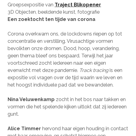
Groepsexpositie van
Traject Blikopener
3D Objecten, beeldende kunst, fotografie
Een zoektocht ten tijde van corona
Corona overkwam ons, de lockdowns riepen op tot
concentratie en verstilling. Virusachtige vormen
bevolkten onze dromen. Dood, hoop, verandering,
geen thema bleef ons bespaard. Terwijl het jaar
voortschreed zocht iedereen naar een eigen
evenwicht met deze pandemie.
Track tracing
is een
expositie vol vragen over de tijd waarin we leven en
het hoogst individuele pad dat we bewandelen.
Nina Veluwenkamp
zocht in het bos naar takken en
vormen die het spelende kijken uitlokt dat zij iedereen
gunt.
Alice Timmer
hervond haar eigen houding in contact
met haar omgeving, en schetst hiermee een