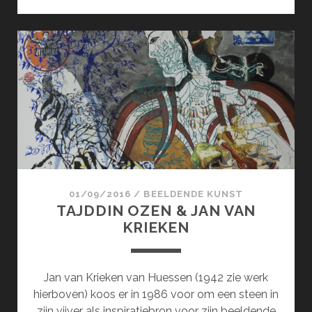
ROHDE
OPENT
EXPOSITIESEIZOEN
2017
01/09/2016
/
BEELDENDE KUNST
TAJDDIN OZEN & JAN VAN
KRIEKEN
Jan van Krieken van Huessen (1942 zie werk
hierboven) koos er in 1986 voor om een steen in
zijn vijver als inspiratiebron voor zijn beeldende