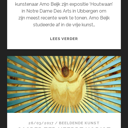
kunstenaar Arno Beijk zijn expositie ‘Houtwaan’
in Notre Dame Des Arts in Ubbergen om
zijn meest recente werk te tonen. Arno Beijk
studeerde af in de vrije kunst…
ARNO
LEES VERDER
BEIJK’S
HOUTWAAN!
26/03/2017
/
BEELDENDE KUNST