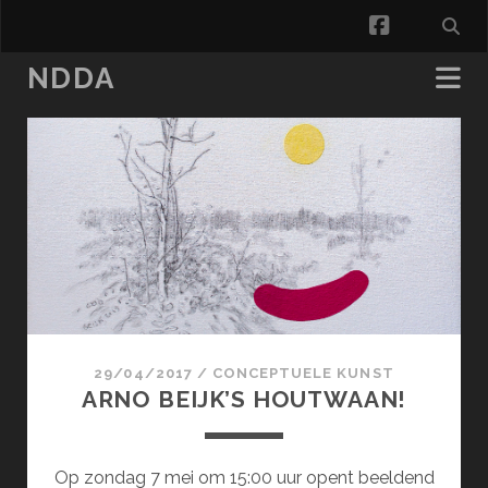
facebook
NDDA
NDDA
Posts
29/04/2017
/
CONCEPTUELE KUNST
ARNO BEIJK’S HOUTWAAN!
Op zondag 7 mei om 15:00 uur opent beeldend