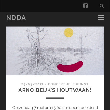
facebook
NDDA
NDDA
Posts
29/04/2017
/
CONCEPTUELE KUNST
ARNO BEIJK’S HOUTWAAN!
Op zondag 7 mei om 15:00 uur opent beeldend