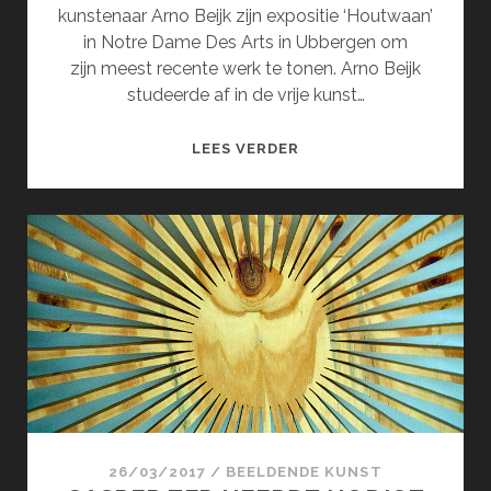
kunstenaar Arno Beijk zijn expositie ‘Houtwaan’
in Notre Dame Des Arts in Ubbergen om
zijn meest recente werk te tonen. Arno Beijk
studeerde af in de vrije kunst…
ARNO
LEES VERDER
BEIJK’S
HOUTWAAN!
26/03/2017
/
BEELDENDE KUNST