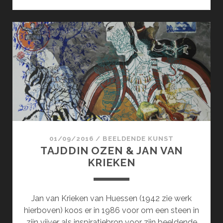
ROHDE
OPENT
EXPOSITIESEIZOEN
2017
01/09/2016
/
BEELDENDE KUNST
TAJDDIN OZEN & JAN VAN
KRIEKEN
Jan van Krieken van Huessen (1942 zie werk
hierboven) koos er in 1986 voor om een steen in
zijn vijver als inspiratiebron voor zijn beeldende