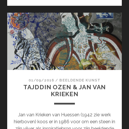
ROHDE
OPENT
EXPOSITIESEIZOEN
2017
01/09/2016
/
BEELDENDE KUNST
TAJDDIN OZEN & JAN VAN
KRIEKEN
Jan van Krieken van Huessen (1942 zie werk
hierboven) koos er in 1986 voor om een steen in
zijn vijver als inspiratiebron voor zijn beeldende