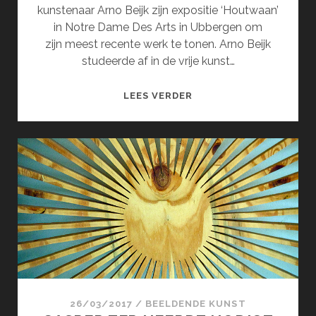
kunstenaar Arno Beijk zijn expositie ‘Houtwaan’
in Notre Dame Des Arts in Ubbergen om
zijn meest recente werk te tonen. Arno Beijk
studeerde af in de vrije kunst…
ARNO
LEES VERDER
BEIJK’S
HOUTWAAN!
26/03/2017
/
BEELDENDE KUNST