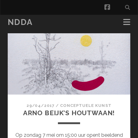
facebook
NDDA
NDDA
Posts
29/04/2017
/
CONCEPTUELE KUNST
ARNO BEIJK’S HOUTWAAN!
Op zondag 7 mei om 15:00 uur opent beeldend