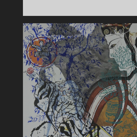
RO
OP
EX
201