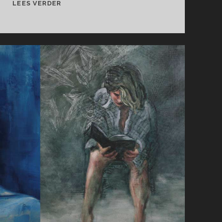
CASPER
LEES VERDER
TER
HEERDT
NODIGT
UIT