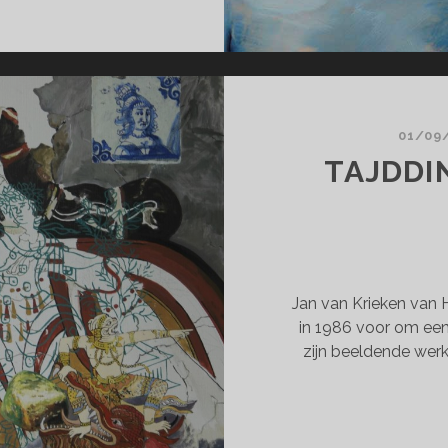
HDE
ENT
POSITIESEIZOEN
7
01/09
TAJDDI
Jan van Krieken van 
in 1986 voor om een s
zijn beeldende wer