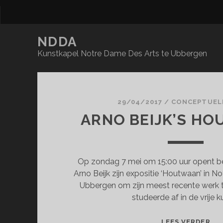
NDDA
Kunstkapel Notre Dame Des Arts te Ubbergen
NDDA
Posts
29/04/2017
/
CONCEPTUEL
ARNO BEIJK’S H
Op zondag 7 mei om 15:00 uur opent b
Arno Beijk zijn expositie ‘Houtwaan’ in N
Ubbergen om zijn meest recente werk t
studeerde af in de vrije k
AR
LEES VERDER