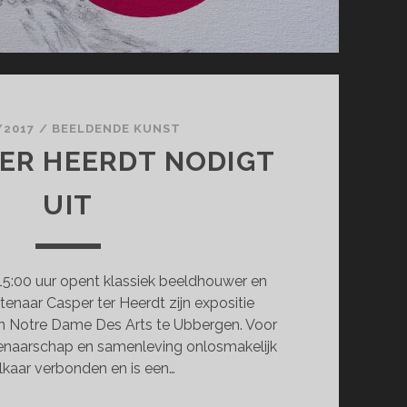
/2017
/
BEELDENDE KUNST
ER HEERDT NODIGT
UIT
15:00 uur opent klassiek beeldhouwer en
enaar Casper ter Heerdt zijn expositie
in Notre Dame Des Arts te Ubbergen. Voor
tenaarschap en samenleving onlosmakelijk
lkaar verbonden en is een…