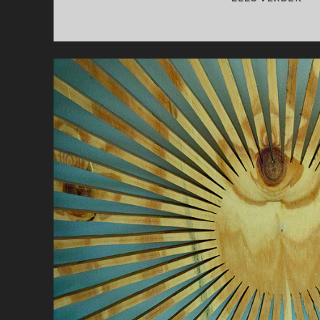
BEI
HO