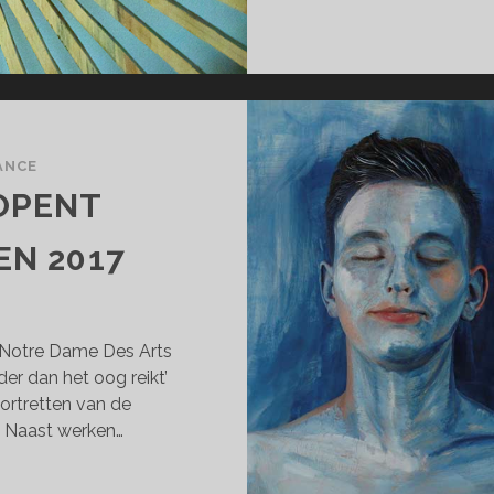
ANCE
OPENT
EN 2017
Notre Dame Des Arts
er dan het oog reikt’
portretten van de
. Naast werken…
TTE