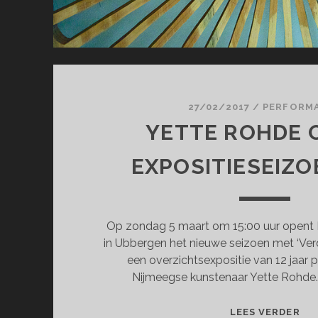
27/02/2017
/
PERFORM
YETTE ROHDE 
EXPOSITIESEIZO
Op zondag 5 maart om 15:00 uur opent 
in Ubbergen het nieuwe seizoen met ‘Verd
een overzichtsexpositie van 12 jaar 
Nijmeegse kunstenaar Yette Rohde
YE
LEES VERDER