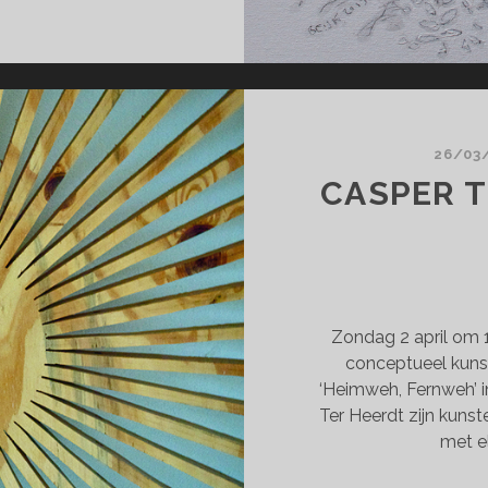
JK’S
UTWAAN!
26/03
CASPER T
Zondag 2 april om 
conceptueel kunst
‘Heimweh, Fernweh’ 
Ter Heerdt zijn kuns
met e