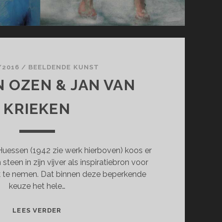
/2016
/
BEELDENDE KUNST
N OZEN & JAN VAN
KRIEKEN
Huessen (1942 zie werk hierboven) koos er
teen in zijn vijver als inspiratiebron voor
k te nemen. Dat binnen deze beperkende
keuze het hele…
TAJDDIN
LEES VERDER
OZEN