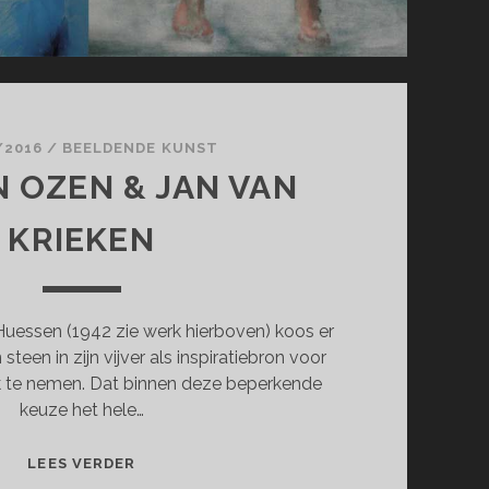
/2016
/
BEELDENDE KUNST
N OZEN & JAN VAN
KRIEKEN
Huessen (1942 zie werk hierboven) koos er
teen in zijn vijver als inspiratiebron voor
k te nemen. Dat binnen deze beperkende
keuze het hele…
TAJDDIN
LEES VERDER
OZEN