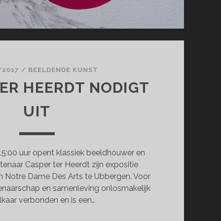
/2017
/
BEELDENDE KUNST
ER HEERDT NODIGT
UIT
15:00 uur opent klassiek beeldhouwer en
enaar Casper ter Heerdt zijn expositie
in Notre Dame Des Arts te Ubbergen. Voor
tenaarschap en samenleving onlosmakelijk
lkaar verbonden en is een…