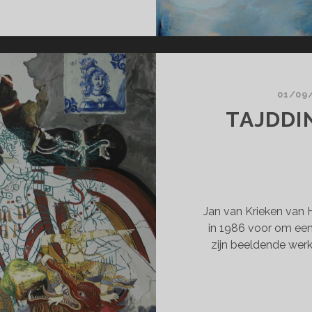
HDE
ENT
POSITIESEIZOEN
7
01/09
TAJDDI
Jan van Krieken van 
in 1986 voor om een s
zijn beeldende wer