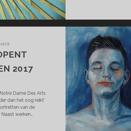
ANCE
OPENT
EN 2017
Notre Dame Des Arts
er dan het oog reikt’
portretten van de
. Naast werken…
TTE