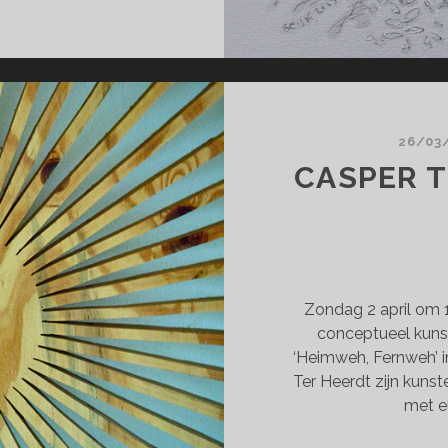
JK’S
UTWAAN!
26/03
CASPER T
Zondag 2 april om 
conceptueel kunst
‘Heimweh, Fernweh’ 
Ter Heerdt zijn kuns
met e