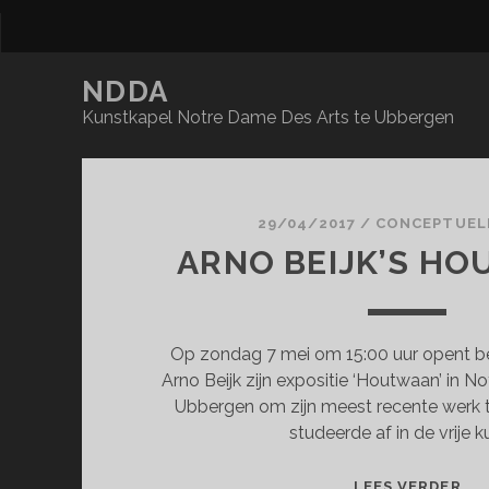
NDDA
Kunstkapel Notre Dame Des Arts te Ubbergen
NDDA
Posts
29/04/2017
/
CONCEPTUEL
ARNO BEIJK’S H
Op zondag 7 mei om 15:00 uur opent b
Arno Beijk zijn expositie ‘Houtwaan’ in N
Ubbergen om zijn meest recente werk t
studeerde af in de vrije k
AR
LEES VERDER