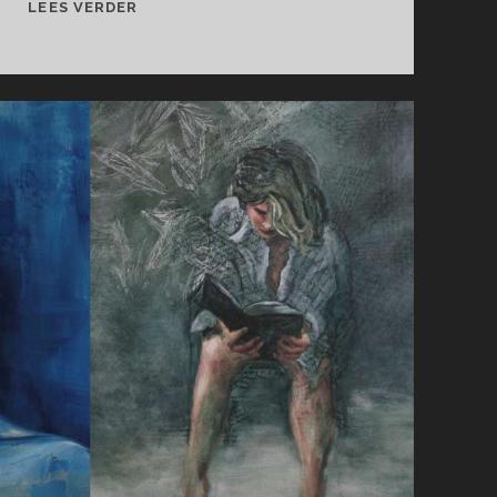
CASPER
LEES VERDER
TER
HEERDT
NODIGT
UIT