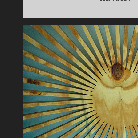
BEI
HO