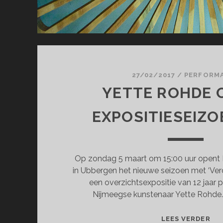
27/02/2017
/
PERFORM
YETTE ROHDE 
EXPOSITIESEIZO
Op zondag 5 maart om 15:00 uur opent 
in Ubbergen het nieuwe seizoen met ‘Verd
een overzichtsexpositie van 12 jaar 
Nijmeegse kunstenaar Yette Rohde
YE
LEES VERDER