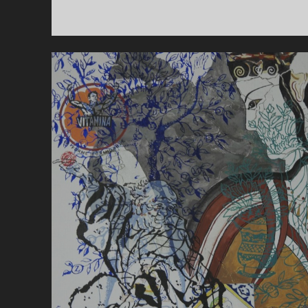
RO
OP
EX
201