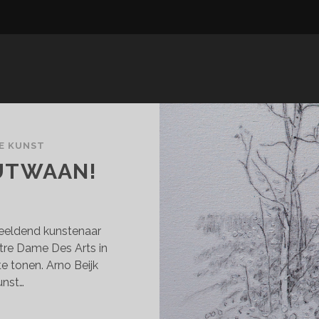
E KUNST
OUTWAAN!
eeldend kunstenaar
otre Dame Des Arts in
e tonen. Arno Beijk
unst…
NO