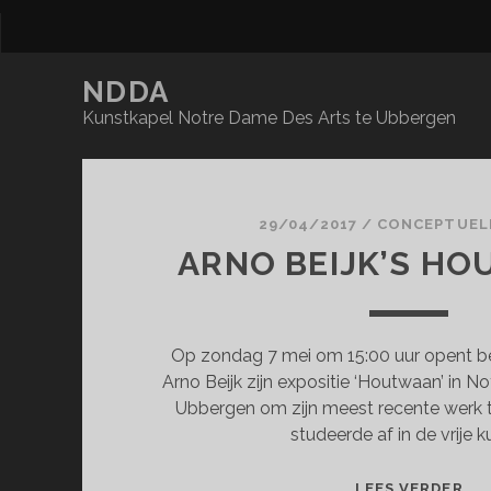
NDDA
Kunstkapel Notre Dame Des Arts te Ubbergen
NDDA
Posts
29/04/2017
/
CONCEPTUEL
ARNO BEIJK’S H
Op zondag 7 mei om 15:00 uur opent b
Arno Beijk zijn expositie ‘Houtwaan’ in N
Ubbergen om zijn meest recente werk t
studeerde af in de vrije k
AR
LEES VERDER