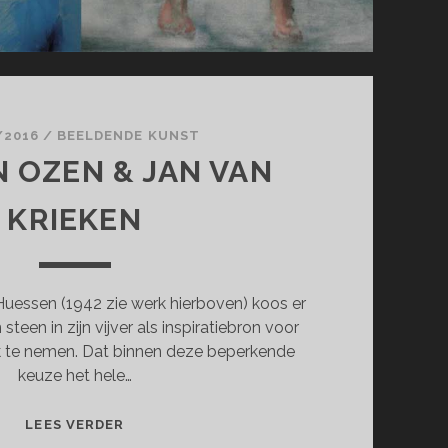
/2016
/
BEELDENDE KUNST
N OZEN & JAN VAN
KRIEKEN
Huessen (1942 zie werk hierboven) koos er
teen in zijn vijver als inspiratiebron voor
k te nemen. Dat binnen deze beperkende
keuze het hele…
TAJDDIN
LEES VERDER
OZEN