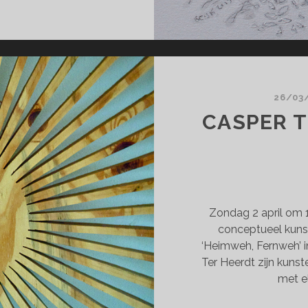
JK’S
UTWAAN!
26/03
CASPER T
Zondag 2 april om 
conceptueel kunst
‘Heimweh, Fernweh’ 
Ter Heerdt zijn kuns
met e