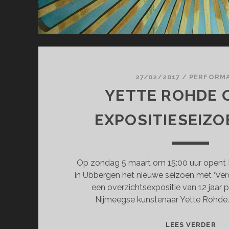
27/02/2017
/
PERFORM
YETTE ROHDE 
EXPOSITIESEIZO
Op zondag 5 maart om 15:00 uur opent 
in Ubbergen het nieuwe seizoen met ‘Verd
een overzichtsexpositie van 12 jaar 
Nijmeegse kunstenaar Yette Rohde
YE
LEES VERDER