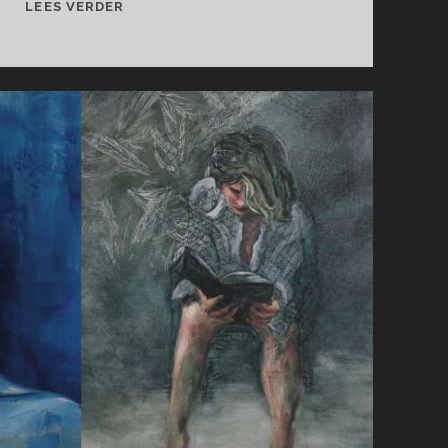
CASPER
LEES VERDER
TER
HEERDT
NODIGT
UIT