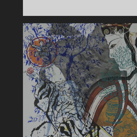
RO
OP
EX
201