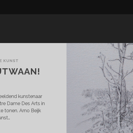
E KUNST
OUTWAAN!
eeldend kunstenaar
otre Dame Des Arts in
e tonen. Arno Beijk
unst…
NO