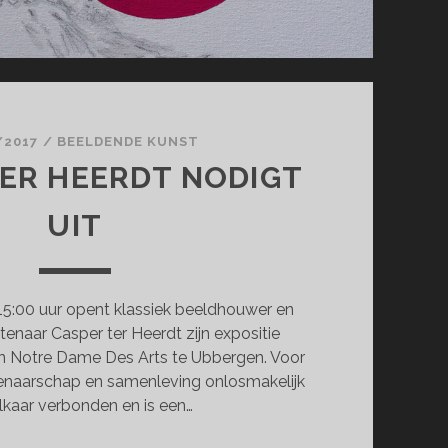
/2017
/
BEELDENDE KUNST
ER HEERDT NODIGT
UIT
15:00 uur opent klassiek beeldhouwer en
enaar Casper ter Heerdt zijn expositie
in Notre Dame Des Arts te Ubbergen. Voor
tenaarschap en samenleving onlosmakelijk
lkaar verbonden en is een…