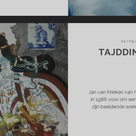
HDE
ENT
POSITIESEIZOEN
7
01/09
TAJDDI
Jan van Krieken van 
in 1986 voor om een s
zijn beeldende wer