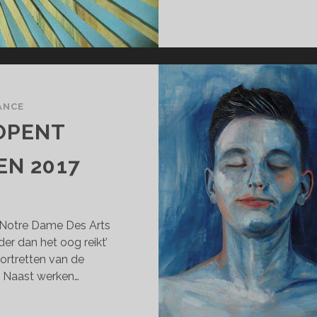
ANCE
OPENT
EN 2017
Notre Dame Des Arts
er dan het oog reikt’
portretten van de
. Naast werken…
TTE