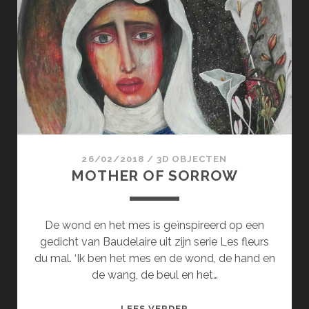
IN
DE
BLOEMEN
26/02/2018
/
3D OBJECTEN
MOTHER OF SORROW
De wond en het mes is geïnspireerd op een
gedicht van Baudelaire uit zijn serie Les fleurs
du mal. ‘Ik ben het mes en de wond, de hand en
de wang, de beul en het…
MOTHER
LEES VERDER