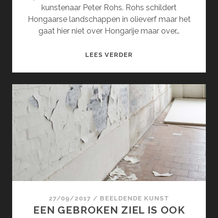
kunstenaar Peter Rohs. Rohs schildert
Hongaarse landschappen in olieverf maar het
gaat hier niet over Hongarije maar over…
DE
LEES VERDER
INTENSE
NATUUR
VAN
PETER
ROHS
27/09/2017
/
BEELDENDE KUNST
EEN GEBROKEN ZIEL IS OOK