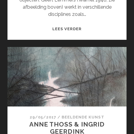
afbeelding boven) werkt in verschillende
disciplines zoals…
GEERT
LEES VERDER
LEMMERS
&
MONIQUE
VAN
STOKKUM
29/05/2017
/
BEELDENDE KUNST
ANNE THOSS & INGRID
GEERDINK