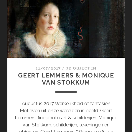
&
KIRCHES-
BAN.DE
11/07/2017
/
3D OBJECTEN
GEERT LEMMERS & MONIQUE
VAN STOKKUM
Augustus 2017 Werkelijkheid of fantasie?
Motieven uit onze werelden in beeld. Geert
Lemmers: fine photo art & schilderijen, Monique
van Stokkum: schilderijen, tekeningen en
objecten. Geert Lemmers (Wamel 1948, zie