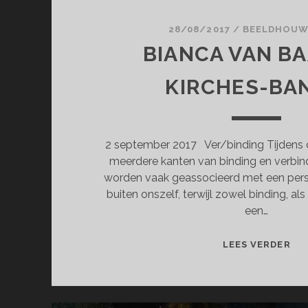
28/08/2017
/
BEELDHOU
BIANCA VAN BA
KIRCHES-BA
2 september 2017 Ver/binding Tijdens 
meerdere kanten van binding en verbind
worden vaak geassocieerd met een perso
buiten onszelf, terwijl zowel binding, al
een…
BI
LEES VERDER
VA
BA
&