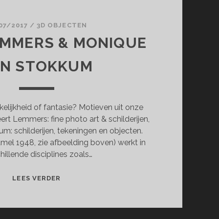
07/2017
/
3D OBJECTEN
EMMERS & MONIQUE
AN STOKKUM
lijkheid of fantasie? Motieven uit onze
ert Lemmers: fine photo art & schilderijen,
: schilderijen, tekeningen en objecten.
el 1948, zie afbeelding boven) werkt in
hillende disciplines zoals…
GEERT
LEES VERDER
LEMMERS
&
MONIQUE