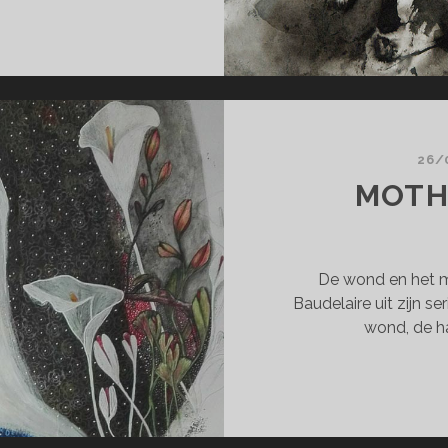
MEN
S
EK
OEMEN
26/
MOTH
De wond en het m
Baudelaire uit zijn se
wond, de h