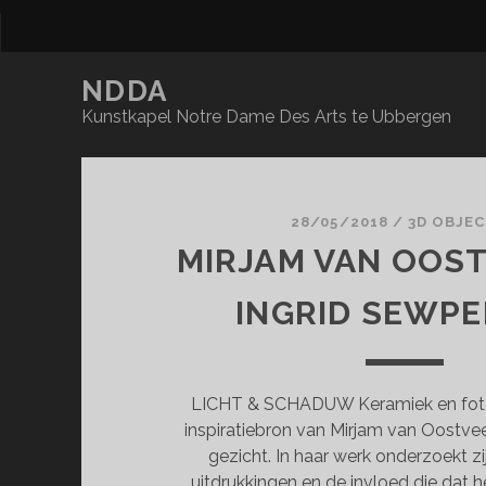
NDDA
Kunstkapel Notre Dame Des Arts te Ubbergen
NDDA
Posts
28/05/2018
/
3D OBJE
MIRJAM VAN OOS
INGRID SEWP
LICHT & SCHADUW Keramiek en fotog
inspiratiebron van Mirjam van Oostvee
gezicht. In haar werk onderzoekt zi
uitdrukkingen en de invloed die dat he