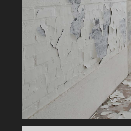
PE
RO