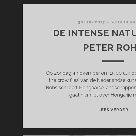
30/10/2017
/
SCHILDER
DE INTENSE NAT
PETER RO
Op zondag 4 november om 15:00 uur, ope
the crow flies’ van de Nederlandse kun
Rohs schildert Hongaarse landschappen 
gaat hier niet over Hongarije 
DE
LEES VERDER
IN
NA
VA