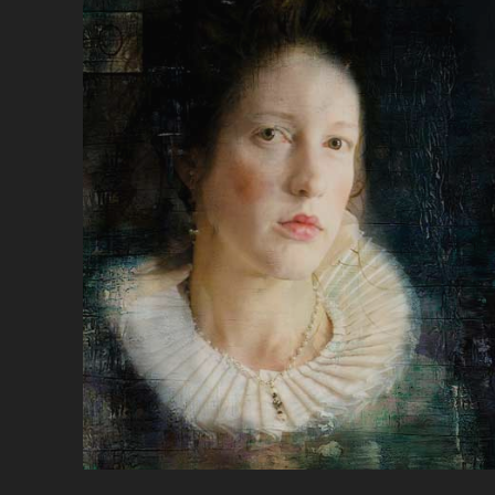
KI
BA