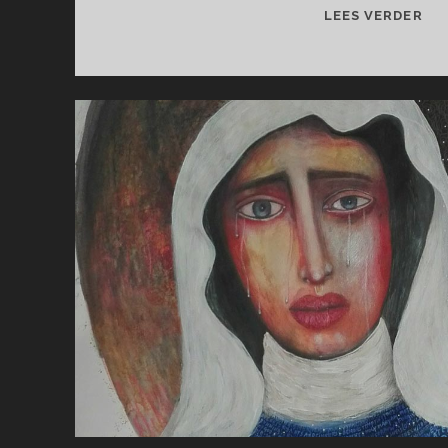
BO
LEES VERDER
BO
BE
IN
DE
BL