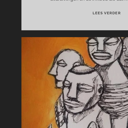
MI
LEES VERDER
VA
OO
EN
ING
SE