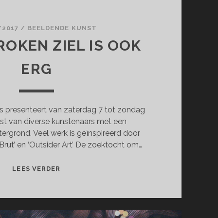
/2017
/
BEELDENDE KUNST
ROKEN ZIEL IS OOK
ERG
s presenteert van zaterdag 7 tot zondag
st van diverse kunstenaars met een
tergrond. Veel werk is geïnspireerd door
 Brut’ en ‘Outsider Art’ De zoektocht om…
EEN
LEES VERDER
GEBROKEN
ZIEL
IS
OOK