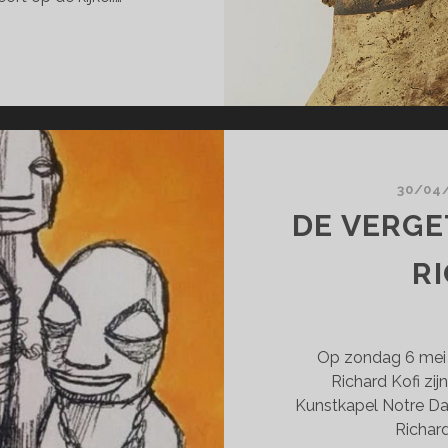
RJAM
N
STVEEN
RID
WPERSAD
30/04
DE VERGE
R
Op zondag 6 mei 
Richard Kofi zijn
Kunstkapel Notre Da
Richard