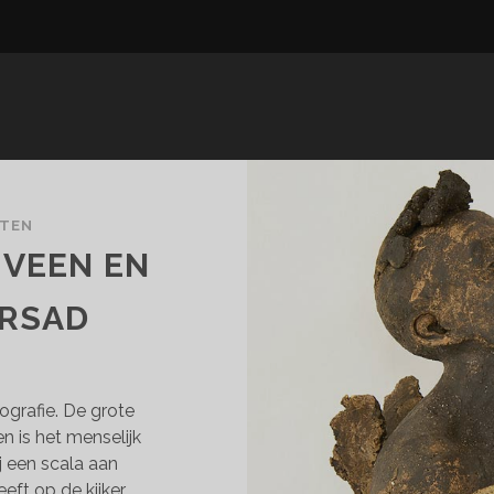
CTEN
TVEEN EN
ERSAD
rafie. De grote
n is het menselijk
j een scala aan
eft op de kijker.…