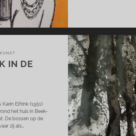
 KUNST
 IN DE
N
 Karin Elfrink (1951)
ond het huis in Beek-
ht. De bossen op de
ar zij als…