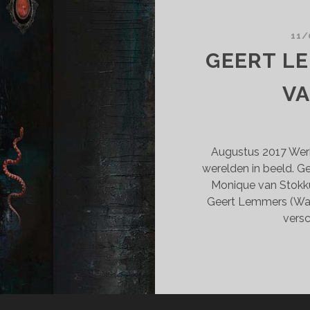
RCHES-
N.DE
11/
GEERT L
V
Augustus 2017 Werke
werelden in beeld. Ge
Monique van Stokkum
Geert Lemmers (Wam
versc