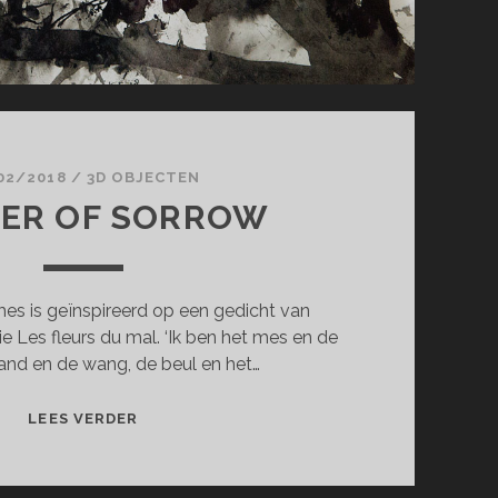
02/2018
/
3D OBJECTEN
ER OF SORROW
es is geïnspireerd op een gedicht van
rie Les fleurs du mal. ‘Ik ben het mes en de
and en de wang, de beul en het…
MOTHER
LEES VERDER
OF
SORROW