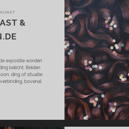
WKUNST
AST &
N.DE
de expositie worden
ing belicht. Beiden
on, ding of situatie
s verbinding, bovenal
ANCA
N
AST