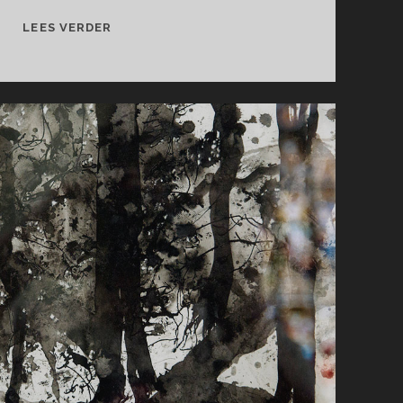
DE
LEES VERDER
VERGETEN
VERHALEN
VAN
RICHARD
KOFI