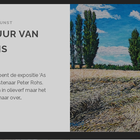
KUNST
UUR VAN
HS
nt de expositie ‘As
stenaar Peter Rohs.
in olieverf maar het
maar over…
TENSE
TUUR
N