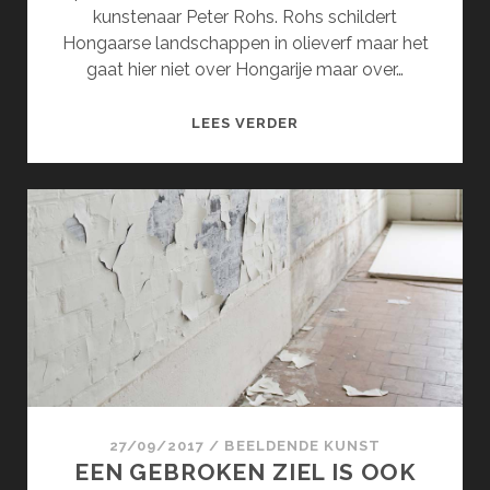
kunstenaar Peter Rohs. Rohs schildert
Hongaarse landschappen in olieverf maar het
gaat hier niet over Hongarije maar over…
DE
LEES VERDER
INTENSE
NATUUR
VAN
PETER
ROHS
27/09/2017
/
BEELDENDE KUNST
EEN GEBROKEN ZIEL IS OOK