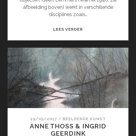
afbeelding boven) werkt in verschillende
disciplines zoals…
GEERT
LEES VERDER
LEMMERS
&
MONIQUE
VAN
STOKKUM
29/05/2017
/
BEELDENDE KUNST
ANNE THOSS & INGRID
GEERDINK