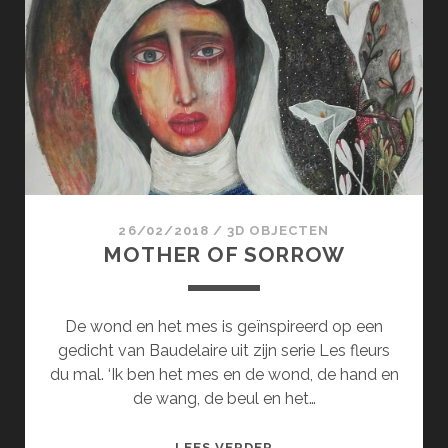
IN
DE
BLOEMEN
26/02/2018
/
3D OBJECTEN
MOTHER OF SORROW
De wond en het mes is geïnspireerd op een
gedicht van Baudelaire uit zijn serie Les fleurs
du mal. ‘Ik ben het mes en de wond, de hand en
de wang, de beul en het…
MOTHER
LEES VERDER