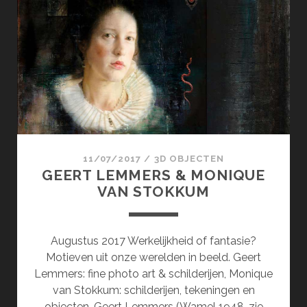
&
KIRCHES-
BAN.DE
11/07/2017
/
3D OBJECTEN
GEERT LEMMERS & MONIQUE
VAN STOKKUM
Augustus 2017 Werkelijkheid of fantasie?
Motieven uit onze werelden in beeld. Geert
Lemmers: fine photo art & schilderijen, Monique
van Stokkum: schilderijen, tekeningen en
objecten. Geert Lemmers (Wamel 1948, zie