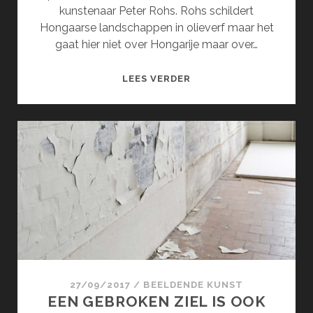
kunstenaar Peter Rohs. Rohs schildert
Hongaarse landschappen in olieverf maar het
gaat hier niet over Hongarije maar over…
DE
LEES VERDER
INTENSE
NATUUR
VAN
PETER
ROHS
27/09/2017
/
BEELDENDE KUNST
EEN GEBROKEN ZIEL IS OOK