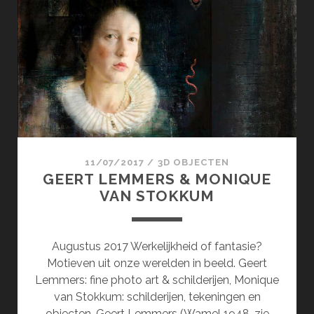
&
KIRCHES-
BAN.DE
11/07/2017
/
3D OBJECTEN
GEERT LEMMERS & MONIQUE
VAN STOKKUM
Augustus 2017 Werkelijkheid of fantasie?
Motieven uit onze werelden in beeld. Geert
Lemmers: fine photo art & schilderijen, Monique
van Stokkum: schilderijen, tekeningen en
objecten. Geert Lemmers (Wamel 1948, zie