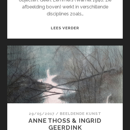
afbeelding boven) werkt in verschillende
disciplines zoals…
GEERT
LEES VERDER
LEMMERS
&
MONIQUE
VAN
STOKKUM
29/05/2017
/
BEELDENDE KUNST
ANNE THOSS & INGRID
GEERDINK