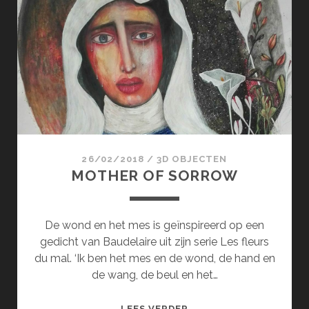
IN
DE
BLOEMEN
26/02/2018
/
3D OBJECTEN
MOTHER OF SORROW
De wond en het mes is geïnspireerd op een
gedicht van Baudelaire uit zijn serie Les fleurs
du mal. ‘Ik ben het mes en de wond, de hand en
de wang, de beul en het…
MOTHER
LEES VERDER