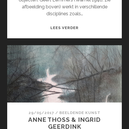
afbeelding boven) werkt in verschillende
disciplines zoals…
GEERT
LEES VERDER
LEMMERS
&
MONIQUE
VAN
STOKKUM
29/05/2017
/
BEELDENDE KUNST
ANNE THOSS & INGRID
GEERDINK