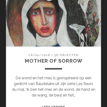
IN
DE
BLOEMEN
26/02/2018
/
3D OBJECTEN
MOTHER OF SORROW
De wond en het mes is geïnspireerd op een
gedicht van Baudelaire uit zijn serie Les fleurs
du mal. ‘Ik ben het mes en de wond, de hand en
de wang, de beul en het…
MOTHER
LEES VERDER