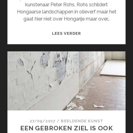
kunstenaar Peter Rohs. Rohs schildert
Hongaarse landschappen in olieverf maar het
gaat hier niet over Hongarije maar over…
DE
LEES VERDER
INTENSE
NATUUR
VAN
PETER
ROHS
27/09/2017
/
BEELDENDE KUNST
EEN GEBROKEN ZIEL IS OOK