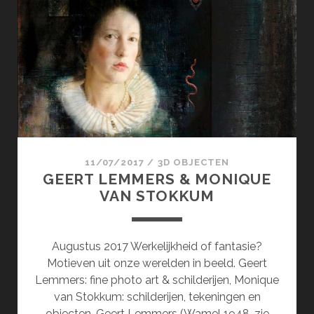
&
KIRCHES-
BAN.DE
11/07/2017
/
3D OBJECTEN
GEERT LEMMERS & MONIQUE
VAN STOKKUM
Augustus 2017 Werkelijkheid of fantasie?
Motieven uit onze werelden in beeld. Geert
Lemmers: fine photo art & schilderijen, Monique
van Stokkum: schilderijen, tekeningen en
objecten. Geert Lemmers (Wamel 1948, zie