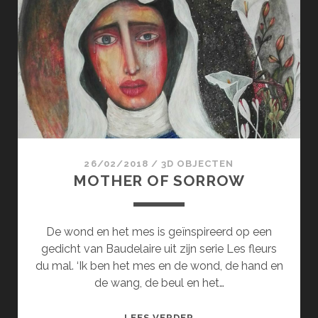
IN
DE
BLOEMEN
26/02/2018
/
3D OBJECTEN
MOTHER OF SORROW
De wond en het mes is geïnspireerd op een
gedicht van Baudelaire uit zijn serie Les fleurs
du mal. ‘Ik ben het mes en de wond, de hand en
de wang, de beul en het…
MOTHER
LEES VERDER