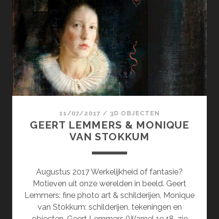
&
KIRCHES-
BAN.DE
11/07/2017
/
3D OBJECTEN
GEERT LEMMERS & MONIQUE
VAN STOKKUM
Augustus 2017 Werkelijkheid of fantasie?
Motieven uit onze werelden in beeld. Geert
Lemmers: fine photo art & schilderijen, Monique
van Stokkum: schilderijen, tekeningen en
objecten. Geert Lemmers (Wamel 1948, zie