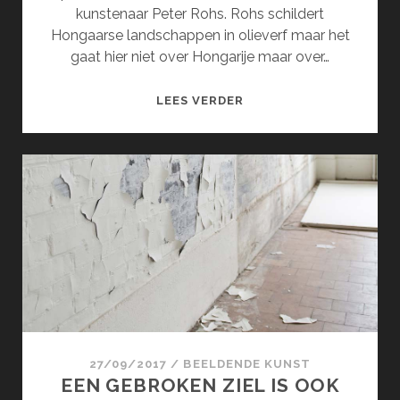
kunstenaar Peter Rohs. Rohs schildert
Hongaarse landschappen in olieverf maar het
gaat hier niet over Hongarije maar over…
DE
LEES VERDER
INTENSE
NATUUR
VAN
PETER
ROHS
27/09/2017
/
BEELDENDE KUNST
EEN GEBROKEN ZIEL IS OOK