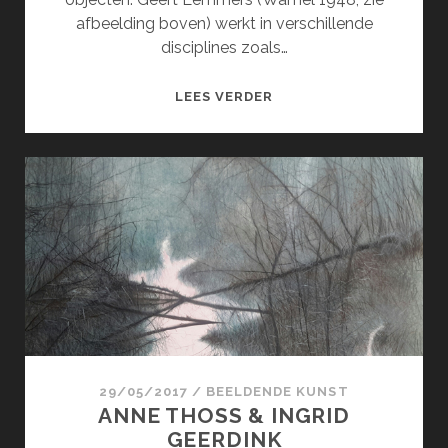
afbeelding boven) werkt in verschillende
disciplines zoals…
GEERT
LEES VERDER
LEMMERS
&
MONIQUE
VAN
STOKKUM
29/05/2017
/
BEELDENDE KUNST
ANNE THOSS & INGRID
GEERDINK