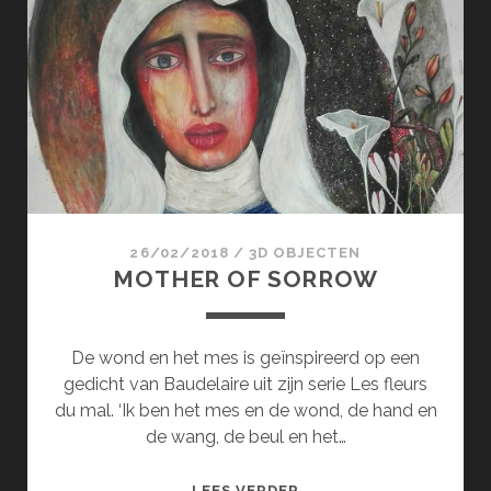
IN
DE
BLOEMEN
26/02/2018
/
3D OBJECTEN
MOTHER OF SORROW
De wond en het mes is geïnspireerd op een
gedicht van Baudelaire uit zijn serie Les fleurs
du mal. ‘Ik ben het mes en de wond, de hand en
de wang, de beul en het…
MOTHER
LEES VERDER