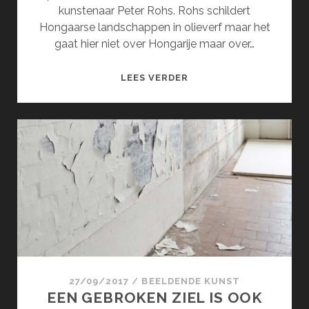
kunstenaar Peter Rohs. Rohs schildert
Hongaarse landschappen in olieverf maar het
gaat hier niet over Hongarije maar over…
DE
LEES VERDER
INTENSE
NATUUR
VAN
PETER
ROHS
27/09/2017
/
BEELDENDE KUNST
EEN GEBROKEN ZIEL IS OOK