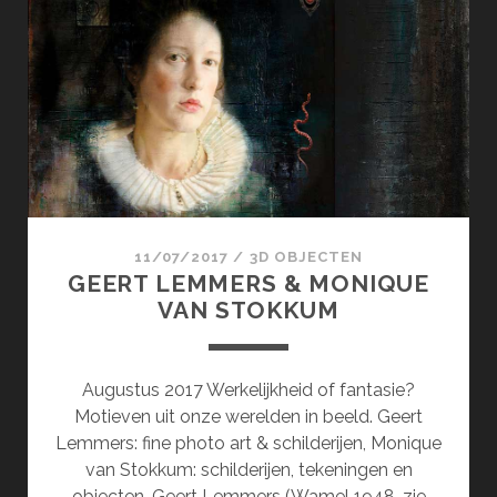
&
KIRCHES-
BAN.DE
11/07/2017
/
3D OBJECTEN
GEERT LEMMERS & MONIQUE
VAN STOKKUM
Augustus 2017 Werkelijkheid of fantasie?
Motieven uit onze werelden in beeld. Geert
Lemmers: fine photo art & schilderijen, Monique
van Stokkum: schilderijen, tekeningen en
objecten. Geert Lemmers (Wamel 1948, zie