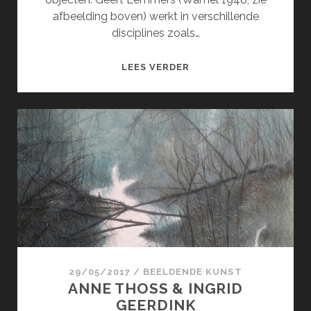
afbeelding boven) werkt in verschillende
disciplines zoals…
GEERT
LEES VERDER
LEMMERS
&
MONIQUE
VAN
STOKKUM
29/05/2017
/
BEELDENDE KUNST
ANNE THOSS & INGRID
GEERDINK