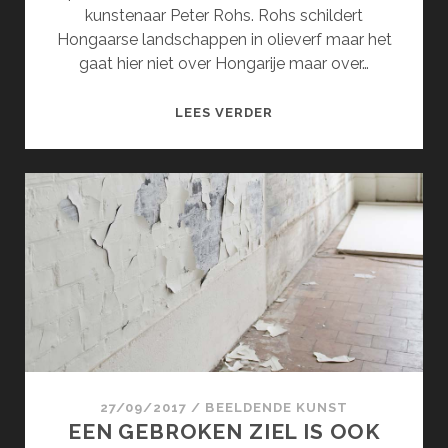
kunstenaar Peter Rohs. Rohs schildert
Hongaarse landschappen in olieverf maar het
gaat hier niet over Hongarije maar over…
DE
LEES VERDER
INTENSE
NATUUR
VAN
PETER
ROHS
27/09/2017
/
BEELDENDE KUNST
EEN GEBROKEN ZIEL IS OOK