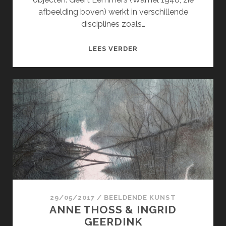
afbeelding boven) werkt in verschillende
disciplines zoals…
GEERT
LEES VERDER
LEMMERS
&
MONIQUE
VAN
STOKKUM
29/05/2017
/
BEELDENDE KUNST
ANNE THOSS & INGRID
GEERDINK