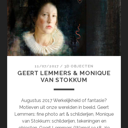
&
KIRCHES-
BAN.DE
11/07/2017
/
3D OBJECTEN
GEERT LEMMERS & MONIQUE
VAN STOKKUM
Augustus 2017 Werkelijkheid of fantasie?
Motieven uit onze werelden in beeld. Geert
Lemmers: fine photo art & schilderijen, Monique
van Stokkum: schilderijen, tekeningen en
objecten. Geert Lemmers (Wamel 1948, zie