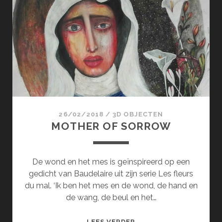
IN
DE
BLOEMEN
26/02/2018
/
3D OBJECTEN
MOTHER OF SORROW
De wond en het mes is geïnspireerd op een
gedicht van Baudelaire uit zijn serie Les fleurs
du mal. ‘Ik ben het mes en de wond, de hand en
de wang, de beul en het…
MOTHER
LEES VERDER