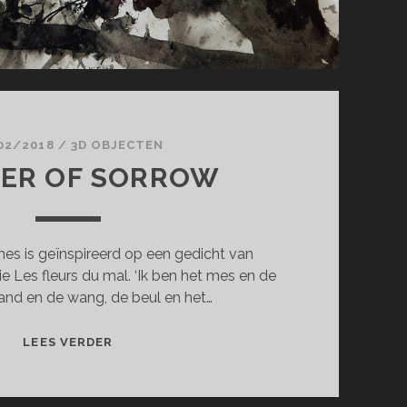
02/2018
/
3D OBJECTEN
ER OF SORROW
es is geïnspireerd op een gedicht van
rie Les fleurs du mal. ‘Ik ben het mes en de
and en de wang, de beul en het…
MOTHER
LEES VERDER
OF
SORROW