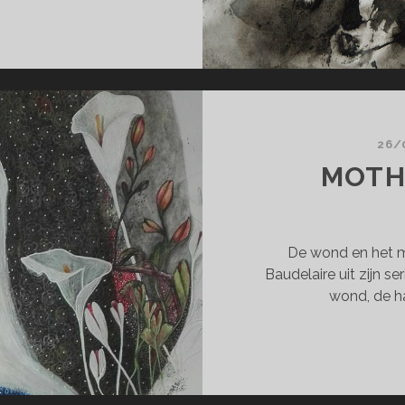
MEN
S
EK
OEMEN
26/
MOTH
De wond en het m
Baudelaire uit zijn se
wond, de h