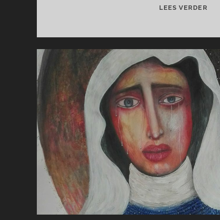
BO
LEES VERDER
BO
BE
IN
DE
BL