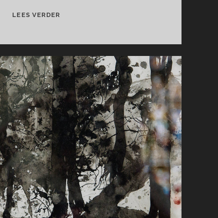
DE
LEES VERDER
VERGETEN
VERHALEN
VAN
RICHARD
KOFI