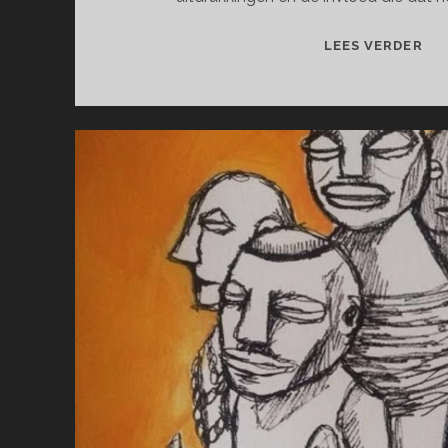
MI
LEES VERDER
VA
OO
EN
ING
SE