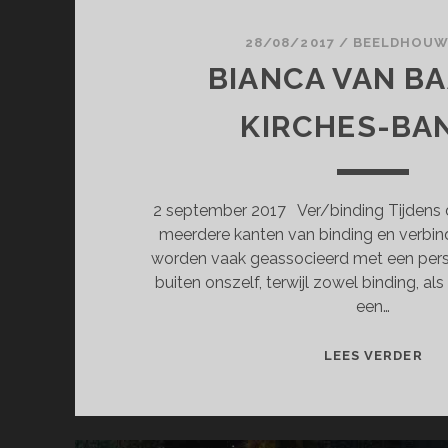
28/08/2017
/
BEELDHOU
BIANCA VAN BA
KIRCHES-BA
2 september 2017 Ver/binding Tijdens 
meerdere kanten van binding en verbind
worden vaak geassocieerd met een perso
buiten onszelf, terwijl zowel binding, al
een…
BI
LEES VERDER
VA
BA
&