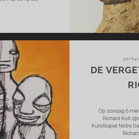
RJAM
N
STVEEN
RID
WPERSAD
30/04
DE VERGE
R
Op zondag 6 mei 
Richard Kofi zijn
Kunstkapel Notre Da
Richard