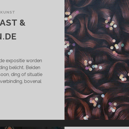
WKUNST
AST &
N.DE
de expositie worden
ing belicht. Beiden
on, ding of situatie
s verbinding, bovenal
ANCA
N
AST