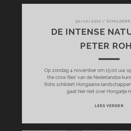
30/10/2017
/
SCHILDER
DE INTENSE NAT
PETER RO
Op zondag 4 november om 15:00 uur, ope
the crow flies’ van de Nederlandse kun
Rohs schildert Hongaarse landschappen 
gaat hier niet over Hongarije 
DE
LEES VERDER
IN
NA
VA