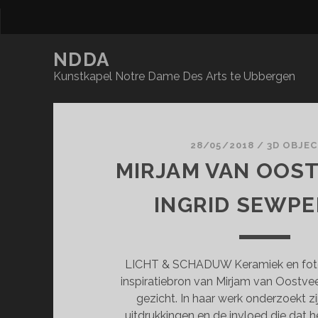
NDDA
Kunstkapel Notre Dame Des Arts te Ubbergen
NDDA
Posts
28/05/2018
/
3D OBJE
MIRJAM VAN OOS
INGRID SEWP
LICHT & SCHADUW Keramiek en fotog
inspiratiebron van Mirjam van Oostvee
gezicht. In haar werk onderzoekt zi
uitdrukkingen en de invloed die dat he