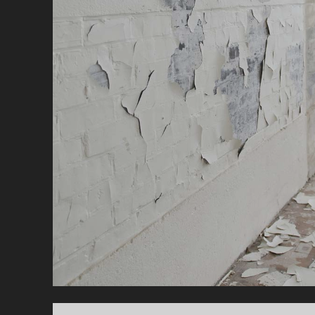
PE
RO