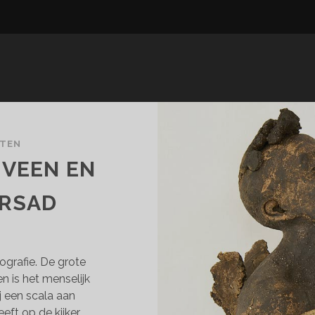
CTEN
TVEEN EN
ERSAD
rafie. De grote
n is het menselijk
j een scala aan
eft op de kijker.…