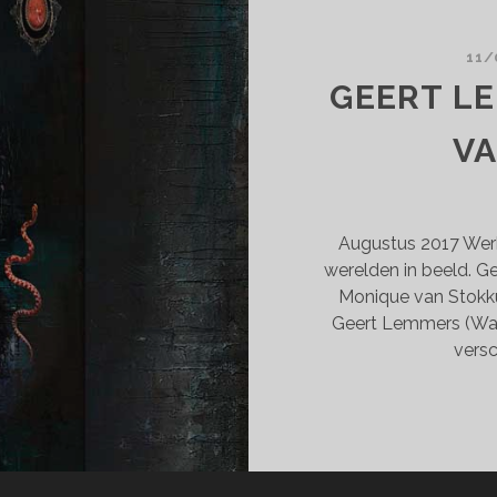
RCHES-
N.DE
11/
GEERT L
V
Augustus 2017 Werke
werelden in beeld. Ge
Monique van Stokkum
Geert Lemmers (Wam
versc