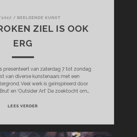
/2017
/
BEELDENDE KUNST
ROKEN ZIEL IS OOK
ERG
s presenteert van zaterdag 7 tot zondag
st van diverse kunstenaars met een
tergrond. Veel werk is geïnspireerd door
 Brut’ en ‘Outsider Art’ De zoektocht om…
EEN
LEES VERDER
GEBROKEN
ZIEL
IS
OOK