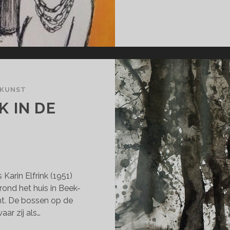
 KUNST
 IN DE
N
 Karin Elfrink (1951)
ond het huis in Beek-
ht. De bossen op de
ar zij als…