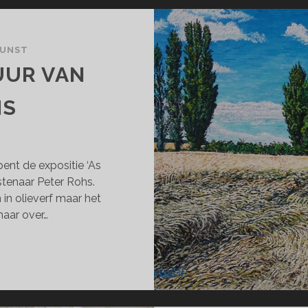
KUNST
UUR VAN
HS
nt de expositie ‘As
stenaar Peter Rohs.
in olieverf maar het
maar over…
TENSE
TUUR
N