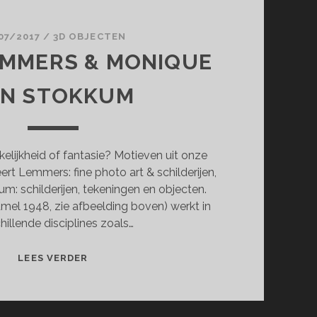
07/2017
/
3D OBJECTEN
EMMERS & MONIQUE
AN STOKKUM
lijkheid of fantasie? Motieven uit onze
ert Lemmers: fine photo art & schilderijen,
: schilderijen, tekeningen en objecten.
el 1948, zie afbeelding boven) werkt in
hillende disciplines zoals…
GEERT
LEES VERDER
LEMMERS
&
MONIQUE