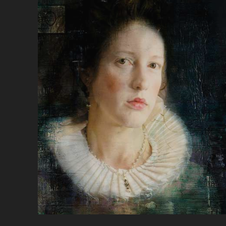
KI
BA