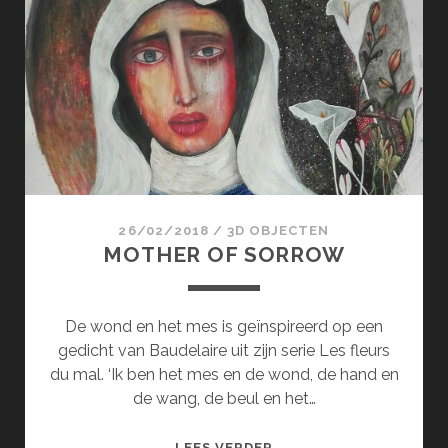
IN
DE
BLOEMEN
26/02/2018
/
3D OBJECTEN
MOTHER OF SORROW
De wond en het mes is geïnspireerd op een
gedicht van Baudelaire uit zijn serie Les fleurs
du mal. ‘Ik ben het mes en de wond, de hand en
de wang, de beul en het…
MOTHER
LEES VERDER