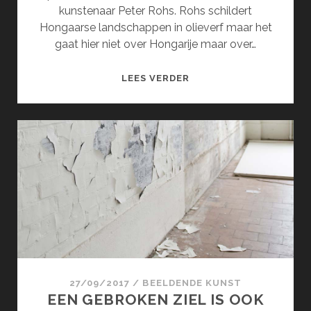
kunstenaar Peter Rohs. Rohs schildert
Hongaarse landschappen in olieverf maar het
gaat hier niet over Hongarije maar over…
DE
LEES VERDER
INTENSE
NATUUR
VAN
PETER
ROHS
27/09/2017
/
BEELDENDE KUNST
EEN GEBROKEN ZIEL IS OOK