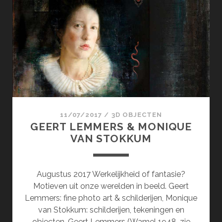
&
KIRCHES-
BAN.DE
11/07/2017
/
3D OBJECTEN
GEERT LEMMERS & MONIQUE
VAN STOKKUM
Augustus 2017 Werkelijkheid of fantasie?
Motieven uit onze werelden in beeld. Geert
Lemmers: fine photo art & schilderijen, Monique
van Stokkum: schilderijen, tekeningen en
objecten. Geert Lemmers (Wamel 1948, zie