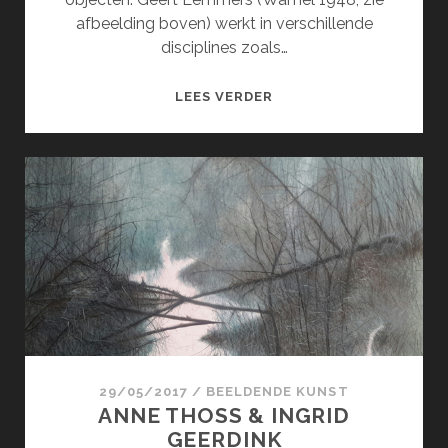
afbeelding boven) werkt in verschillende
disciplines zoals…
GEERT
LEES VERDER
LEMMERS
&
MONIQUE
VAN
STOKKUM
29/05/2017
/
BEELDENDE KUNST
ANNE THOSS & INGRID
GEERDINK