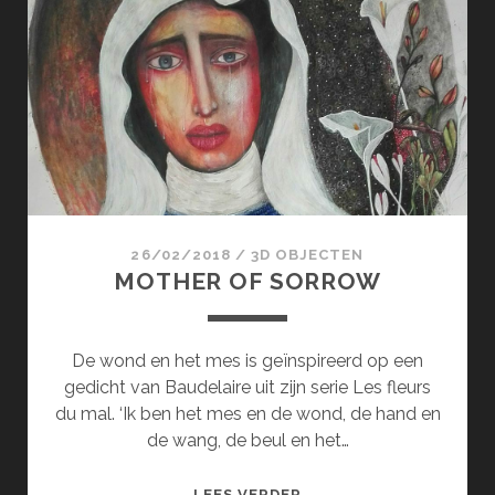
IN
DE
BLOEMEN
26/02/2018
/
3D OBJECTEN
MOTHER OF SORROW
De wond en het mes is geïnspireerd op een
gedicht van Baudelaire uit zijn serie Les fleurs
du mal. ‘Ik ben het mes en de wond, de hand en
de wang, de beul en het…
MOTHER
LEES VERDER