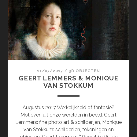
&
KIRCHES-
BAN.DE
11/07/2017
/
3D OBJECTEN
GEERT LEMMERS & MONIQUE
VAN STOKKUM
Augustus 2017 Werkelijkheid of fantasie?
Motieven uit onze werelden in beeld. Geert
Lemmers: fine photo art & schilderijen, Monique
van Stokkum: schilderijen, tekeningen en
objecten. Geert Lemmers (Wamel 1948, zie