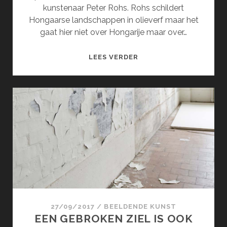
kunstenaar Peter Rohs. Rohs schildert
Hongaarse landschappen in olieverf maar het
gaat hier niet over Hongarije maar over…
DE
LEES VERDER
INTENSE
NATUUR
VAN
PETER
ROHS
27/09/2017
/
BEELDENDE KUNST
EEN GEBROKEN ZIEL IS OOK