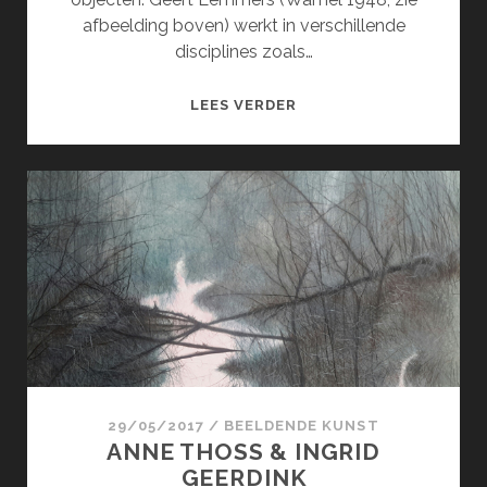
afbeelding boven) werkt in verschillende
disciplines zoals…
GEERT
LEES VERDER
LEMMERS
&
MONIQUE
VAN
STOKKUM
29/05/2017
/
BEELDENDE KUNST
ANNE THOSS & INGRID
GEERDINK