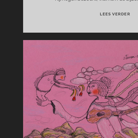
MI
LEES VERDER
BA
SI
DUI
EN
MA
KU