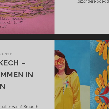
bijzondere boek 
 KUNST
KECH –
EMMEN IN
AN
r spat er vanaf. Smooth