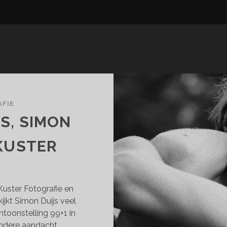
FIE
S, SIMON
 KUSTER
uster Fotografie en
kijkt Simon Duijs veel
toonstelling 99+1 in
ondere aandacht…