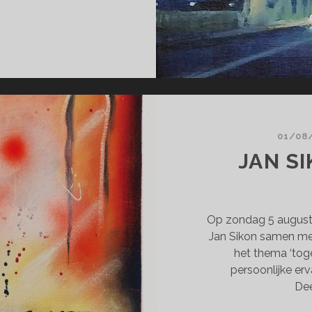
AT
U
E
AT
U
T
01/08
JAN S
Op zondag 5 august
Jan Sikon samen met
het thema ‘toge
persoonlijke erva
Dee