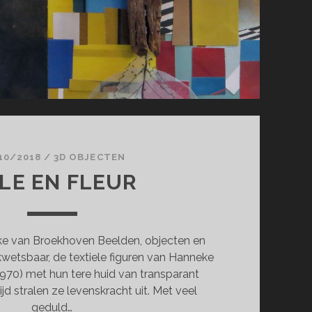
10/2018
/
3D OBJECTEN
LLE EN FLEUR
van Broekhoven Beelden, objecten en
 kwetsbaar, de textiele figuren van Hanneke
970) met hun tere huid van transparant
ijd stralen ze levenskracht uit. Met veel
geduld…