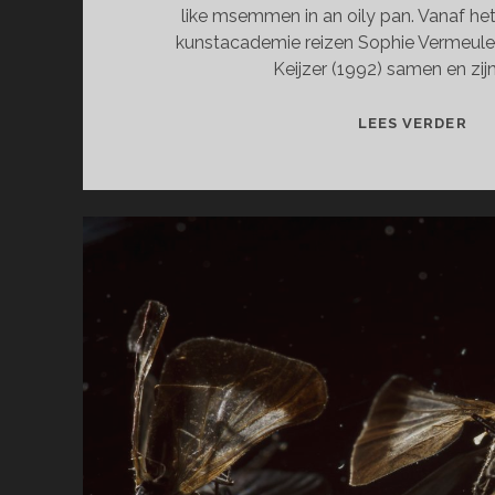
like msemmen in an oily pan. Vanaf het
kunstacademie reizen Sophie Vermeule
Keijzer (1992) samen en zij
MA
LEES VERDER
IN
MA
–
SM
LIK
MS
IN
AN
OIL
PA