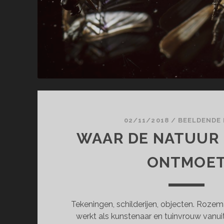
02/11/2018
/
BEELDENDE
WAAR DE NATUUR 
ONTMOE
Tekeningen, schilderijen, objecten. Rozem
werkt als kunstenaar en tuinvrouw vanuit