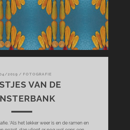
04/2019
/
FOTOGRAFIE
STJES VAN DE
ENSTERBANK
fie. ‘Als het lekker weer is en de ramen en
 gezet, dan vliegt er nog wel eens een