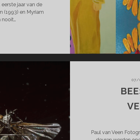
 eerste jaar van de
n (1993) en Myriam
n nooit…
DE
RRAKECH
OOTH
E
EMMEN
07/
BEE
Y
V
N
Paul van Veen Fotogra
deuren worden open