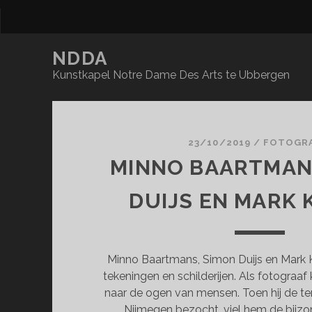
NDDA
Kunstkapel Notre Dame Des Arts te Ubbergen
NDDA
Posts
23/10/2019
/
FOTOGRA
MINNO BAARTMAN
DUIJS EN MARK
Minno Baartmans, Simon Duijs en Mark K
tekeningen en schilderijen. Als fotograaf 
naar de ogen van mensen. Toen hij de ten
Nijmegen bezocht, viel hem de bijz