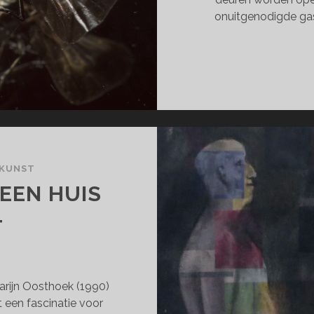
onuitgenodigde gas
 KUNST
EEN HUIS
T
arijn Oosthoek (1990)
 een fascinatie voor