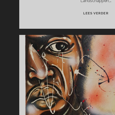
Landschappen,…
WH
LEES VERDER
YO
SE
IS
WH
YO
GE