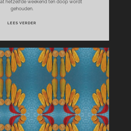
dat hetzelfde weekend ten doop wordt
gehouden.
ALICE
LEES VERDER
JETTEN
SCHADENFREUDE