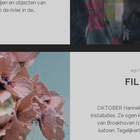
ijen en objecten van
 de rivier, in de…
AR
TUUR
N
IS
TMOET
03/
FI
OKTOBER Hanneke 
installaties. Ze ogen
van Broekhoven (1
katoen. Tegelijkert