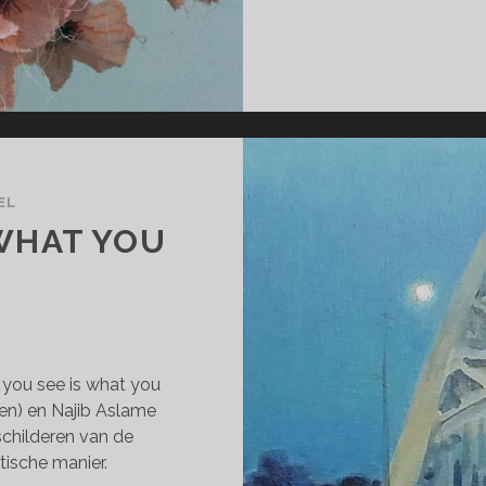
EL
 WHAT YOU
 you see is what you
ven) en Najib Aslame
schilderen van de
tische manier.