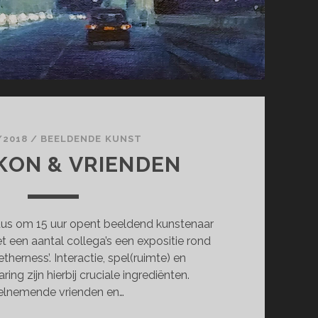
/2018
/
BEELDENDE KUNST
IKON & VRIENDEN
us om 15 uur opent beeldend kunstenaar
 een aantal collega’s een expositie rond
therness’. Interactie, spel(ruimte) en
ring zijn hierbij cruciale ingrediënten.
lnemende vrienden en…