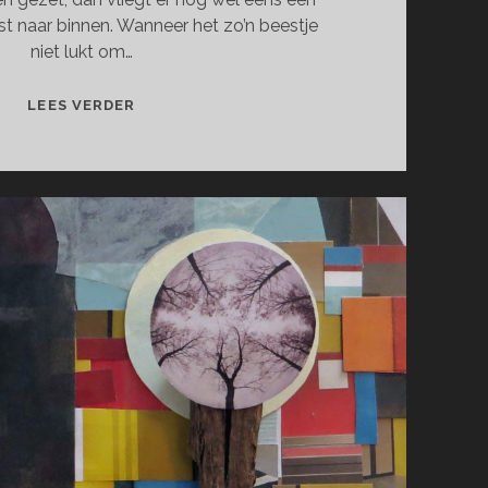
t naar binnen. Wanneer het zo’n beestje
niet lukt om…
BEESTJES
LEES VERDER
VAN
DE
VENSTERBANK