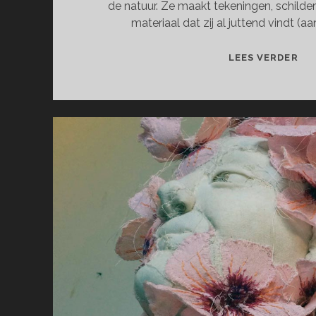
de natuur. Ze maakt tekeningen, schilder
materiaal dat zij al juttend vindt (aan
WA
LEES VERDER
DE
NA
EE
HU
ON