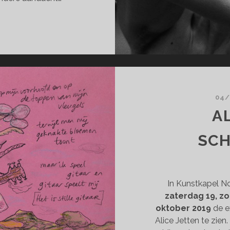
NNO
ARTMANS,
MON
JS
RK
STER
04/
A
SC
In Kunstkapel N
zaterdag 19, z
oktober 2019
de e
Alice Jetten te zien