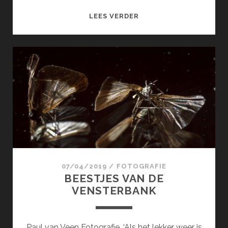
MADE
LEES VERDER
IN
MARRAKECH
–
SMOOTH
LIKE
MSEMMEN
IN
AN
OILY
PAN
07/04/2019
/
FOTOGRAFIE
BEESTJES VAN DE
VENSTERBANK
Paul van Veen Fotografie. ‘Als het lekker weer is