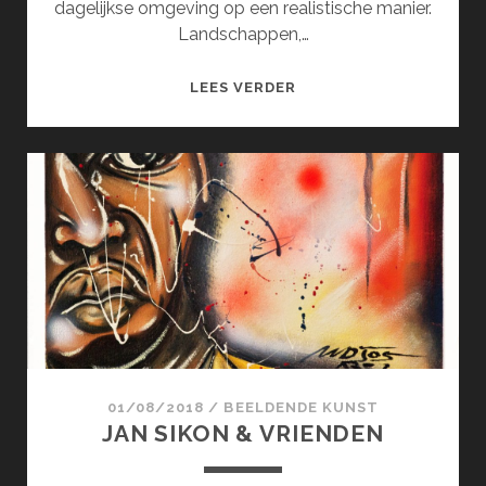
dagelijkse omgeving op een realistische manier.
Landschappen,…
WHAT
LEES VERDER
YOU
SEE
IS
WHAT
YOU
GET
01/08/2018
/
BEELDENDE KUNST
JAN SIKON & VRIENDEN