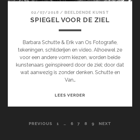
02/07/2018
/
BEELDENDE KUNST
SPIEGEL VOOR DE ZIEL
Barbara Schutte & Erik van Os Fotografie,
tekeningen, schilderijen en video. Alhoewel ze
voor een andere vorm kiezen, worden beide
kunstenaars geïnspireerd door de ziel; door dat
wat aanwezig is zonder denken. Schutte en
Van…
SPIEGEL
LEES VERDER
VOOR
DE
ZIEL
POSTS
PREVIOUS
1
…
6
7
8
9
NEXT
PAGINATION