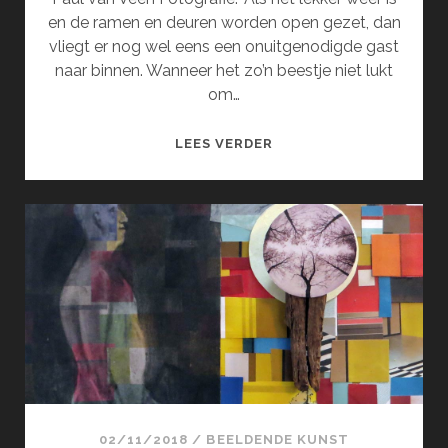
en de ramen en deuren worden open gezet, dan
vliegt er nog wel eens een onuitgenodigde gast
naar binnen. Wanneer het zo’n beestje niet lukt
om…
BEESTJES
LEES VERDER
VAN
DE
VENSTERBANK
02/11/2018
/
BEELDENDE KUNST