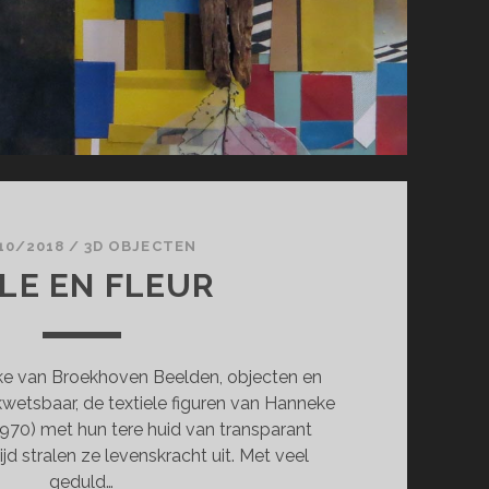
10/2018
/
3D OBJECTEN
LLE EN FLEUR
van Broekhoven Beelden, objecten en
 kwetsbaar, de textiele figuren van Hanneke
970) met hun tere huid van transparant
ijd stralen ze levenskracht uit. Met veel
geduld…