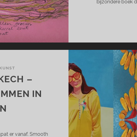
bijzondere boek 
 KUNST
KECH –
EMMEN IN
AN
r spat er vanaf. Smooth