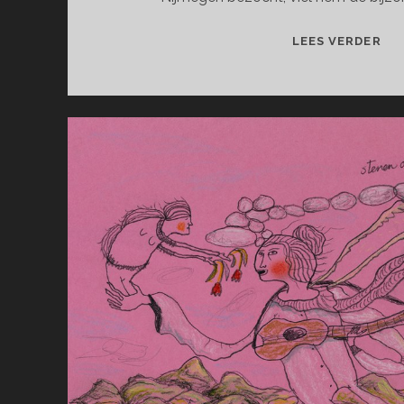
MI
LEES VERDER
BA
SI
DUI
EN
MA
KU