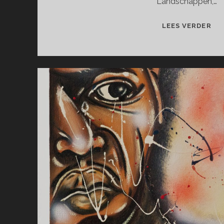
Landschappen,…
WH
LEES VERDER
YO
SE
IS
WH
YO
GE