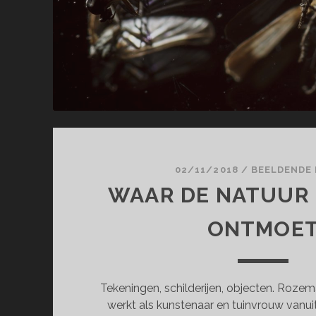
02/11/2018
/
BEELDENDE
WAAR DE NATUUR 
ONTMOE
Tekeningen, schilderijen, objecten. Rozem
werkt als kunstenaar en tuinvrouw vanuit