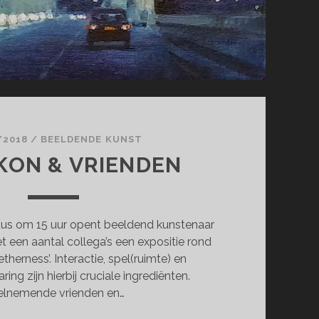
/2018
/
BEELDENDE KUNST
IKON & VRIENDEN
us om 15 uur opent beeldend kunstenaar
 een aantal collega’s een expositie rond
therness’. Interactie, spel(ruimte) en
ring zijn hierbij cruciale ingrediënten.
lnemende vrienden en…