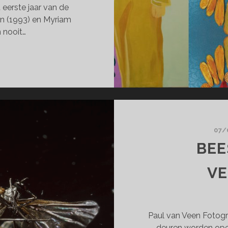
 eerste jaar van de
n (1993) en Myriam
n nooit…
DE
RRAKECH
OOTH
E
EMMEN
07/
BEE
Y
V
N
Paul van Veen Fotogra
deuren worden open