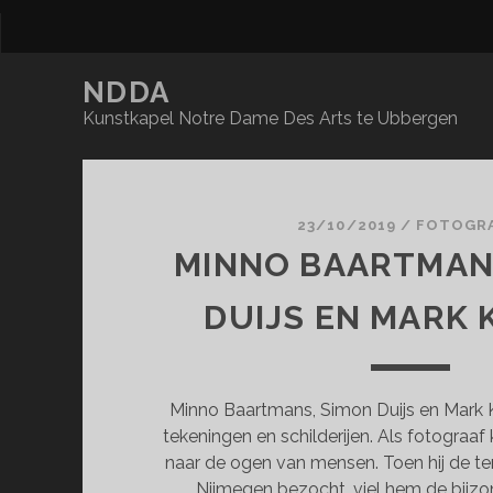
NDDA
Kunstkapel Notre Dame Des Arts te Ubbergen
NDDA
Posts
23/10/2019
/
FOTOGRA
MINNO BAARTMAN
DUIJS EN MARK
Minno Baartmans, Simon Duijs en Mark K
tekeningen en schilderijen. Als fotograaf 
naar de ogen van mensen. Toen hij de ten
Nijmegen bezocht, viel hem de bijz