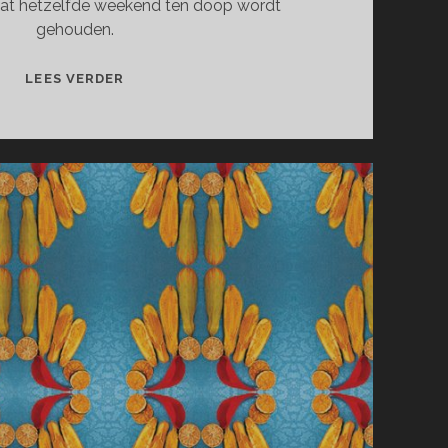
dat hetzelfde weekend ten doop wordt
gehouden.
ALICE
LEES VERDER
JETTEN
SCHADENFREUDE