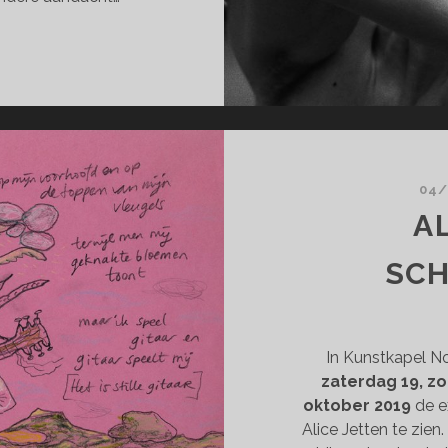
NNO
ARTMANS,
MON
JS
RK
STER
04/
A
SC
In Kunstkapel N
zaterdag 19, z
oktober 2019
de e
Alice Jetten te zien