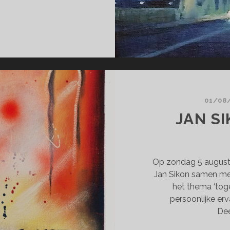
AT
U
E
AT
U
T
01/08
JAN S
Op zondag 5 august
Jan Sikon samen met
het thema ‘toge
persoonlijke erva
Dee