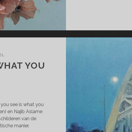
EL
 WHAT YOU
 you see is what you
ven) en Najib Aslame
schilderen van de
tische manier.