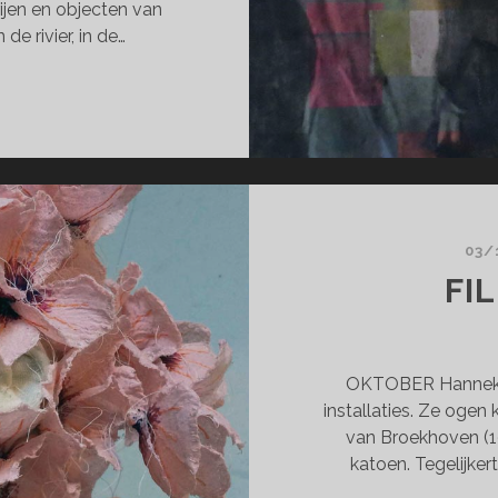
ijen en objecten van
 de rivier, in de…
AR
TUUR
N
IS
TMOET
03/
FI
OKTOBER Hanneke 
installaties. Ze ogen
van Broekhoven (1
katoen. Tegelijkert