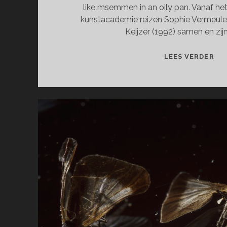
like msemmen in an oily pan. Vanaf het
kunstacademie reizen Sophie Vermeule
Keijzer (1992) samen en zij
MA
LEES VERDER
IN
MA
–
SM
LIK
MS
IN
AN
OIL
PA