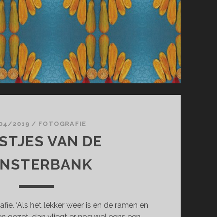
04/2019
/
FOTOGRAFIE
STJES VAN DE
ENSTERBANK
fie. ‘Als het lekker weer is en de ramen en
 gezet, dan vliegt er nog wel eens een