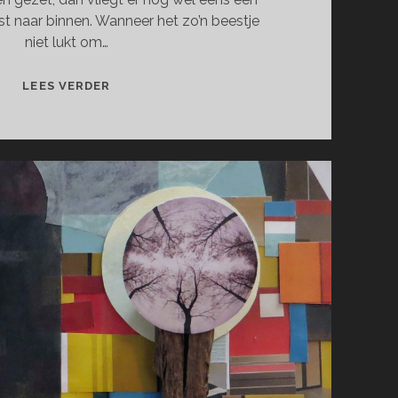
t naar binnen. Wanneer het zo’n beestje
niet lukt om…
BEESTJES
LEES VERDER
VAN
DE
VENSTERBANK