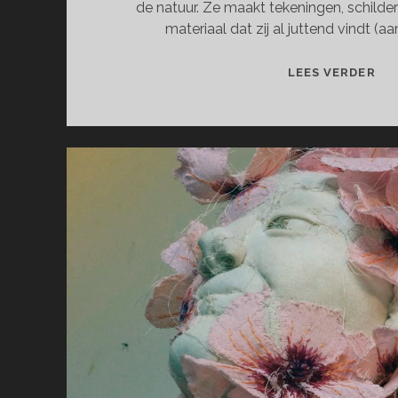
de natuur. Ze maakt tekeningen, schilder
materiaal dat zij al juttend vindt (aan
WA
LEES VERDER
DE
NA
EE
HU
ON