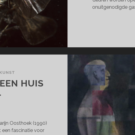
onuitgenodigde gas
 KUNST
EEN HUIS
T
arijn Oosthoek (1990)
 een fascinatie voor