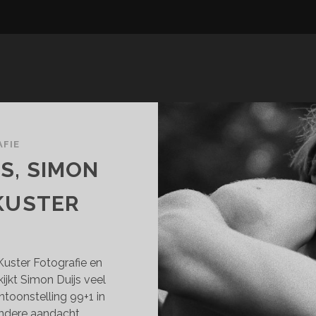
FIE
S, SIMON
 KUSTER
uster Fotografie en
kijkt Simon Duijs veel
toonstelling 99+1 in
ondere aandacht…