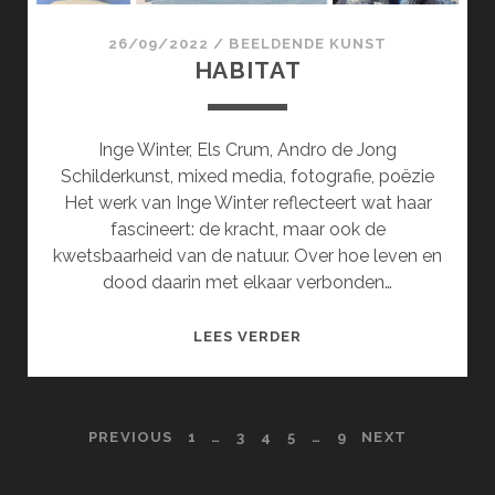
26/09/2022
/
BEELDENDE KUNST
HABITAT
Inge Winter, Els Crum, Andro de Jong
Schilderkunst, mixed media, fotografie, poëzie
Het werk van Inge Winter reflecteert wat haar
fascineert: de kracht, maar ook de
kwetsbaarheid van de natuur. Over hoe leven en
dood daarin met elkaar verbonden…
HABITAT
LEES VERDER
POSTS
PREVIOUS
1
…
3
4
5
…
9
NEXT
PAGINATION