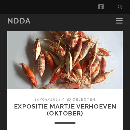
facebook
NDDA
NDDA
Posts
19/09/2023
/
3D OBJECTEN
EXPOSITIE MARTJE VERHOEVEN
(OKTOBER)