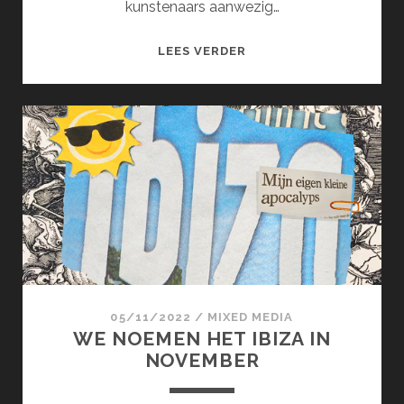
kunstenaars aanwezig…
KUNSTGROEP
LEES VERDER
KP
(MAART)
05/11/2022
/
MIXED MEDIA
WE NOEMEN HET IBIZA IN
NOVEMBER