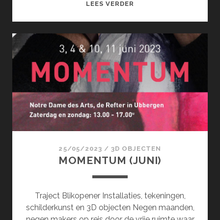
SCHERVEN
LEES VERDER
EN
BLADSPIEGEL
(AUGUSTUS)
25/05/2023
/
3D OBJECTEN
MOMENTUM (JUNI)
Traject Blikopener Installaties, tekeningen,
schilderkunst en 3D objecten Negen maanden,
negen makers op reis door de vrije ruimte waar