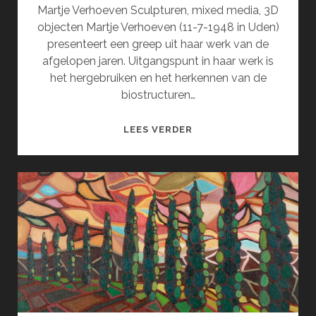
Martje Verhoeven Sculpturen, mixed media, 3D
objecten Martje Verhoeven (11-7-1948 in Uden)
presenteert een greep uit haar werk van de
afgelopen jaren. Uitgangspunt in haar werk is
het hergebruiken en het herkennen van de
biostructuren…
EXPOSITIE
LEES VERDER
MARTJE
VERHOEVEN
(OKTOBER)