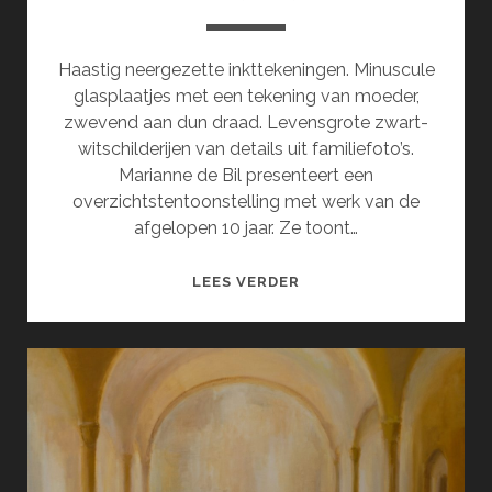
Haastig neergezette inkttekeningen. Minuscule
glasplaatjes met een tekening van moeder,
zwevend aan dun draad. Levensgrote zwart-
witschilderijen van details uit familiefoto’s.
Marianne de Bil presenteert een
overzichtstentoonstelling met werk van de
afgelopen 10 jaar. Ze toont…
EXPOSITIE
LEES VERDER
VAN
MARIANNE
DE
BIL
(MEI)