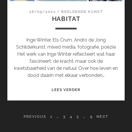
26/09/2022
/
BEELDENDE KUNST
HABITAT
Inge Winter, Els Crum, Andro de Jong
Schilderkunst, mixed media, fotografie, poëzie
Het werk van Inge Winter reflecteert wat haar
fascineert: de kracht, maar ook de
kwetsbaarheid van de natuur. Over hoe leven en
dood daarin met elkaar verbonden…
HABITAT
LEES VERDER
POSTS
PREVIOUS
1
…
3
4
5
…
9
NEXT
PAGINATION