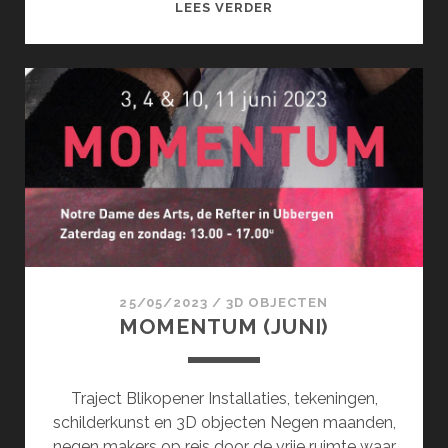
SCHERVEN
LEES VERDER
EN
BLADSPIEGEL
(AUGUSTUS)
25/05/2023
/
3D OBJECTEN
MOMENTUM (JUNI)
Traject Blikopener Installaties, tekeningen,
schilderkunst en 3D objecten Negen maanden,
negen makers op reis door de vrije ruimte waar