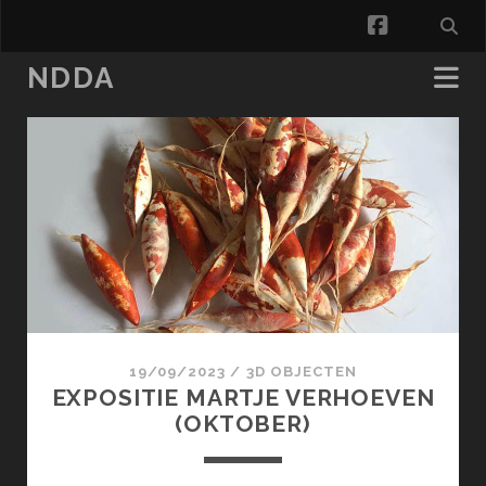
facebook
NDDA
NDDA
Posts
19/09/2023
/
3D OBJECTEN
EXPOSITIE MARTJE VERHOEVEN
(OKTOBER)