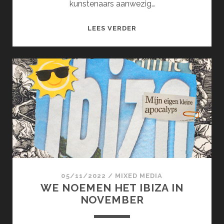
kunstenaars aanwezig…
KUNSTGROEP
LEES VERDER
KP
(MAART)
05/11/2022
/
MIXED MEDIA
WE NOEMEN HET IBIZA IN
NOVEMBER