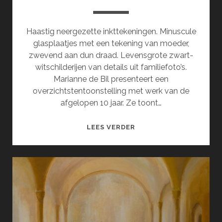
Haastig neergezette inkttekeningen. Minuscule
glasplaatjes met een tekening van moeder,
zwevend aan dun draad. Levensgrote zwart-
witschilderijen van details uit familiefoto’s.
Marianne de Bil presenteert een
overzichtstentoonstelling met werk van de
afgelopen 10 jaar. Ze toont…
EXPOSITIE
LEES VERDER
VAN
MARIANNE
DE
BIL
(MEI)