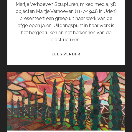
Martje Verhoeven Sculpturen, mixed media, 3D
objecten Martje Verhoeven (11-7-1948 in Uden)
presenteert een greep uit haar werk van de
afgelopen jaren. Uitgangspunt in haar werk is
het hergebruiken en het herkennen van de
biostructuren…
EXPOSITIE
LEES VERDER
MARTJE
VERHOEVEN
(OKTOBER)