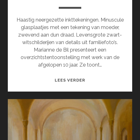
Haastig neergezette inkttekeningen. Minuscule
glasplaatjes met een tekening van moeder,
zwevend aan dun draad. Levensgrote zwart-
witschilderijen van details uit familiefoto’s.
Marianne de Bil presenteert een
overzichtstentoonstelling met werk van de
afgelopen 10 jaar. Ze toont…
EXPOSITIE
LEES VERDER
VAN
MARIANNE
DE
BIL
(MEI)