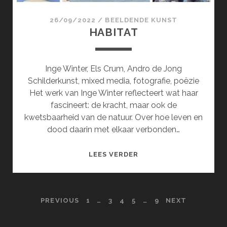
26/09/2022
/
BEELDENDE KUNST
HABITAT
Inge Winter, Els Crum, Andro de Jong
Schilderkunst, mixed media, fotografie, poëzie
Het werk van Inge Winter reflecteert wat haar
fascineert: de kracht, maar ook de
kwetsbaarheid van de natuur. Over hoe leven en
dood daarin met elkaar verbonden…
HABITAT
LEES VERDER
POSTS
PREVIOUS
1
…
3
4
5
…
9
NEXT
PAGINATION