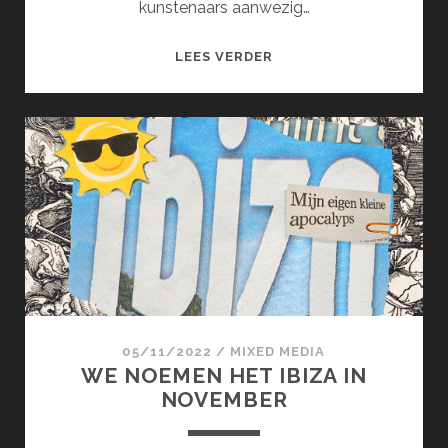
kunstenaars aanwezig…
KUNSTGROEP
LEES VERDER
KP
(MAART)
05/11/2022
/
MIXED MEDIA
WE NOEMEN HET IBIZA IN
NOVEMBER