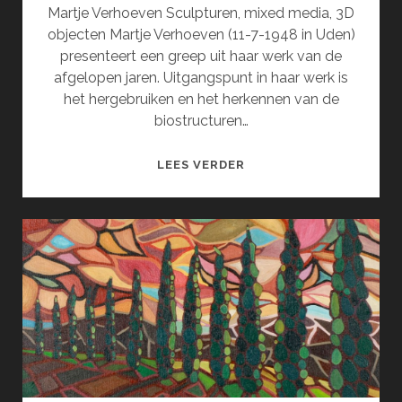
Martje Verhoeven Sculpturen, mixed media, 3D
objecten Martje Verhoeven (11-7-1948 in Uden)
presenteert een greep uit haar werk van de
afgelopen jaren. Uitgangspunt in haar werk is
het hergebruiken en het herkennen van de
biostructuren…
EXPOSITIE
LEES VERDER
MARTJE
VERHOEVEN
(OKTOBER)