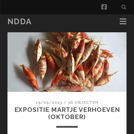
facebook
NDDA
NDDA
Posts
19/09/2023
/
3D OBJECTEN
EXPOSITIE MARTJE VERHOEVEN
(OKTOBER)