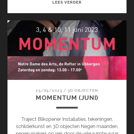
SCHERVEN
LEES VERDER
EN
BLADSPIEGEL
(AUGUSTUS)
25/05/2023
/
3D OBJECTEN
MOMENTUM (JUNI)
Traject Blikopener Installaties, tekeningen,
schilderkunst en 3D objecten Negen maanden,
negen makers op reis door de vrije ruimte waar