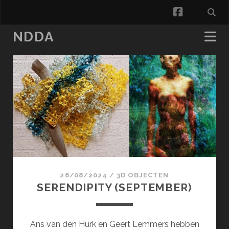
facebook
NDDA
NDDA
Posts
26/08/2024
/
3D OBJECTEN
SERENDIPITY (SEPTEMBER)
Ans van den Hurk en Geert Lemmers hebben