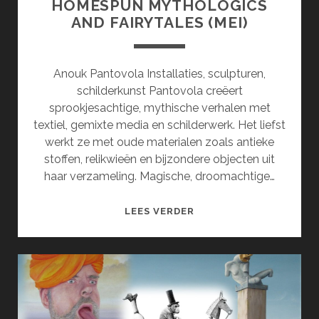
HOMESPUN MYTHOLOGICS
AND FAIRYTALES (MEI)
Anouk Pantovola Installaties, sculpturen,
schilderkunst Pantovola creëert
sprookjesachtige, mythische verhalen met
textiel, gemixte media en schilderwerk. Het liefst
werkt ze met oude materialen zoals antieke
stoffen, relikwieën en bijzondere objecten uit
haar verzameling. Magische, droomachtige…
HOMESPUN
LEES VERDER
MYTHOLOGICS
AND
FAIRYTALES
(MEI)