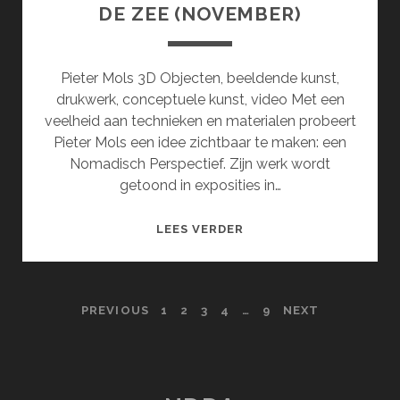
DE ZEE (NOVEMBER)
Pieter Mols 3D Objecten, beeldende kunst,
drukwerk, conceptuele kunst, video Met een
veelheid aan technieken en materialen probeert
Pieter Mols een idee zichtbaar te maken: een
Nomadisch Perspectief. Zijn werk wordt
getoond in exposities in…
HOOFDSTUK
LEES VERDER
2:
EEN
GELAAT
POSTS
PREVIOUS
1
2
3
4
…
9
NEXT
VAN
ZAND
PAGINATION
AAN
DE
GRENS