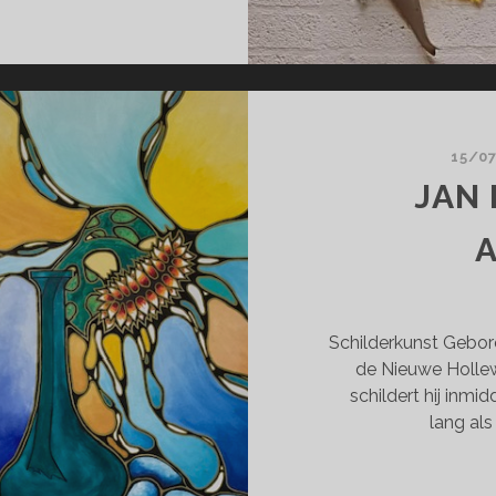
EPTEMBER)
15/0
JAN 
Schilderkunst Gebore
de Nieuwe Hollew
schildert hij inmid
lang al