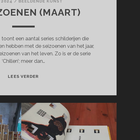
/2024
/
BEELDENDE KUNST
IZOENEN (MAART)
 toont een aantal series schilderijen die
en hebben met de seizoenen van het jaar,
izoenen van het leven. Zo is er de serie
‘Chillen’; meer dan…
DE
LEES VERDER
SEIZOENEN
(MAART)