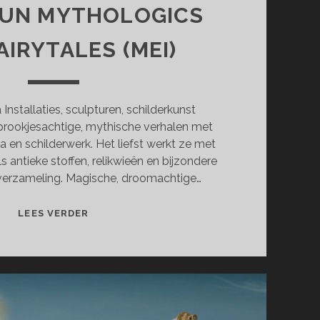
UN MYTHOLOGICS
AIRYTALES (MEI)
nstallaties, sculpturen, schilderkunst
prookjesachtige, mythische verhalen met
a en schilderwerk. Het liefst werkt ze met
 antieke stoffen, relikwieën en bijzondere
 verzameling. Magische, droomachtige…
HOMESPUN
LEES VERDER
MYTHOLOGICS
AND
FAIRYTALES
(MEI)