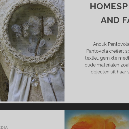
HOMESP
AND F
Anouk Pantovola I
Pantovola creëert s
textiel, gemixte medi
oude materialen zoals
objecten uit haar
EDIA