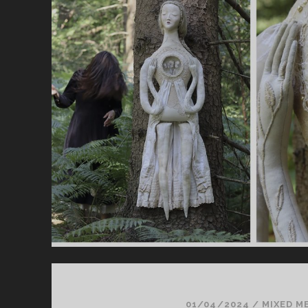
01/04/2024
/
MIXED M