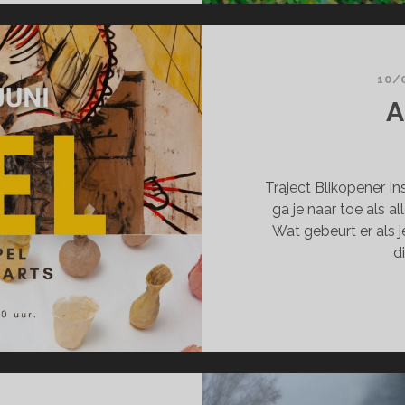
10/
A
Traject Blikopener In
ga je naar toe als a
Wat gebeurt er als 
d