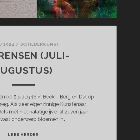
7/2024
/
SCHILDERKUNST
RENSEN (JULI-
AUGUSTUS)
n op 5 juli 1946 in Beek – Berg en Dal op
eg. Als zeer eigenzinnige Kunstenaar
dels met niet nalatige ijver al zeven jaar
s vast onderwerp bloemen in…
JAN
LEES VERDER