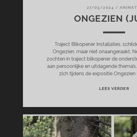
27/05/2024
/
ANIMAT
ONGEZIEN (J
Traject Blikopener Installaties, schil
Ongezien, maar niet onaangeraakt. 
zochten in traject blikopener de onder
aan persoonlijke en uitdagende thema’s
zich tijdens de expositie Ongezien 
ON
LEES VERDER
(JU