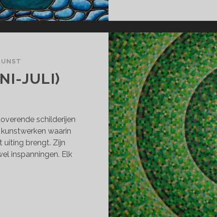
KUNST
I-JULI)
overende schilderijen
e kunstwerken waarin
 uiting brengt. Zijn
el inspanningen. Elk
DEAVOURS
NI-
I)