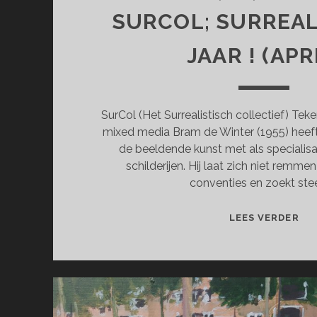
SURCOL; SURREAL
JAAR ! (APR
SurCol (Het Surrealistisch collectief) Teke
mixed media Bram de Winter (1955) heeft
de beeldende kunst met als specialisat
schilderijen. Hij laat zich niet remm
conventies en zoekt ste
SU
LEES VERDER
SU
100
JA
!
(AP