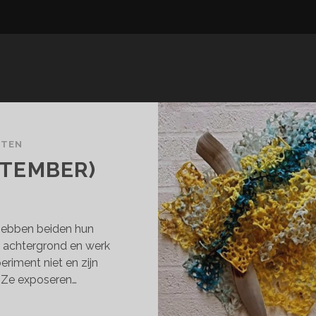
CTEN
PTEMBER)
hebben beiden hun
n achtergrond en werk
eriment niet en zijn
 Ze exposeren…
RENDIPITY