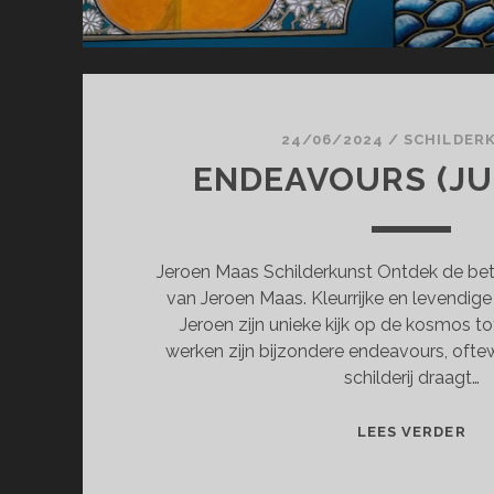
24/06/2024
/
SCHILDER
ENDEAVOURS (JUN
Jeroen Maas Schilderkunst Ontdek de bet
van Jeroen Maas. Kleurrijke en levendig
Jeroen zijn unieke kijk op de kosmos tot
werken zijn bijzondere endeavours, oftew
schilderij draagt…
EN
LEES VERDER
(JU
JUL