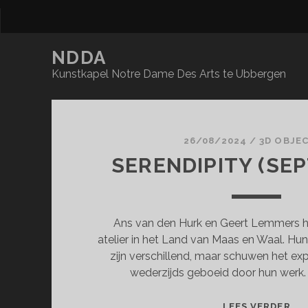
NDDA
Kunstkapel Notre Dame Des Arts te Ubbergen
NDDA
Posts
26/08/2024
/
3D OBJE
SERENDIPITY (SE
Ans van den Hurk en Geert Lemmers 
atelier in het Land van Maas en Waal. Hu
zijn verschillend, maar schuwen het exp
wederzijds geboeid door hun werk.
SE
LEES VERDER