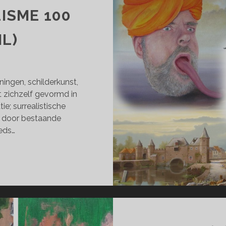
ISME 100
IL)
ningen, schilderkunst,
 zichzelf gevormd in
ie; surrealistische
en door bestaande
eds…
RCOL;
RREALISME
AR
RIL)