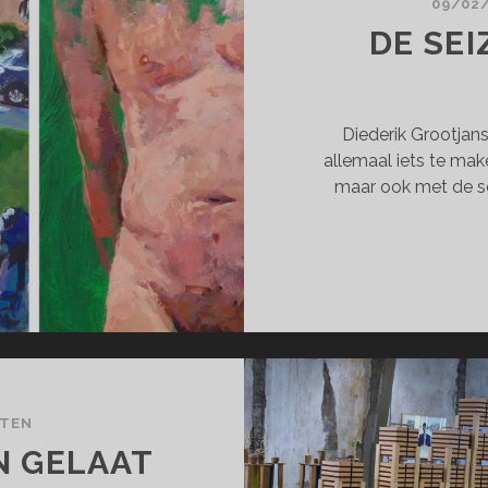
09/02
DE SE
Diederik Grootjans
allemaal iets te mak
maar ook met de se
CTEN
N GELAAT