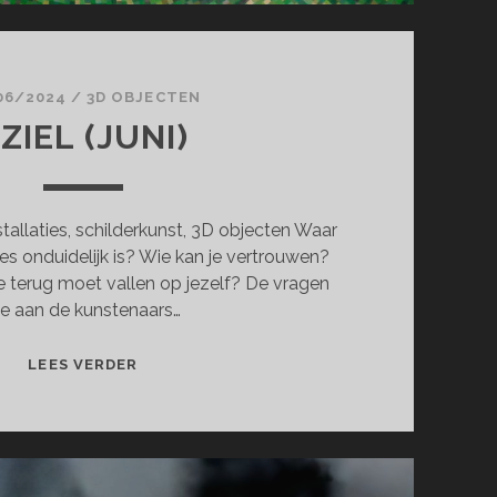
06/2024
/
3D OBJECTEN
ZIEL (JUNI)
stallaties, schilderkunst, 3D objecten Waar
lles onduidelijk is? Wie kan je vertrouwen?
je terug moet vallen op jezelf? De vragen
ie aan de kunstenaars…
AZIEL
LEES VERDER
(JUNI)