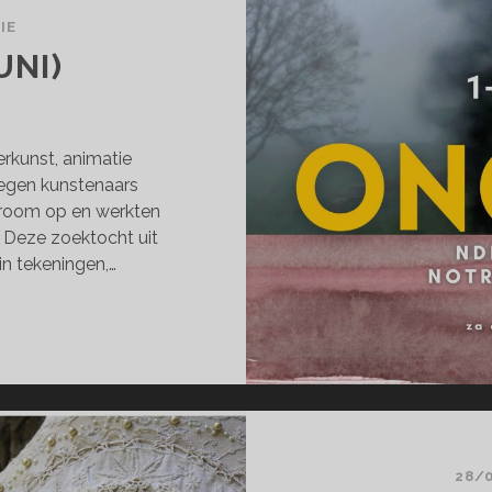
IE
UNI)
derkunst, animatie
Negen kunstenaars
stroom op en werkten
. Deze zoektocht uit
in tekeningen,…
GEZIEN
NI)
28/