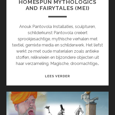
HOMESPUN MYTHOLOGICS
AND FAIRYTALES (MEI)
Anouk Pantovola Installaties, sculpturen,
schilderkunst Pantovola creëert
sprookjesachtige, mythische verhalen met
textiel, gemixte media en schilderwerk. Het liefst
werkt ze met oude materialen zoals antieke
stoffen, relikwieën en bijzondere objecten uit
haar verzameling. Magische, droomachtige…
HOMESPUN
LEES VERDER
MYTHOLOGICS
AND
FAIRYTALES
(MEI)