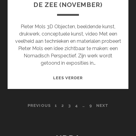
DE ZEE (NOVEMBER)
Pieter Mols 3D Objecten, beeldende kunst,
drukwerk, conceptuele kunst, video Met een
veelheid aan technieken en materialen probeert
Pieter Mols een idee zichtbaar te maken: een
Nomadisch Perspectief. Zijn werk wordt
getoond in exposities in…
HOOFDSTUK
LEES VERDER
2:
EEN
GELAAT
POSTS
PREVIOUS
1
2
3
4
…
9
NEXT
VAN
ZAND
PAGINATION
AAN
DE
GRENS