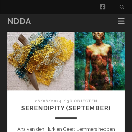
facebook
NDDA
NDDA
Posts
26/08/2024
/
3D OBJECTEN
SERENDIPITY (SEPTEMBER)
Ans van den Hurk en Geert Lemmers hebben