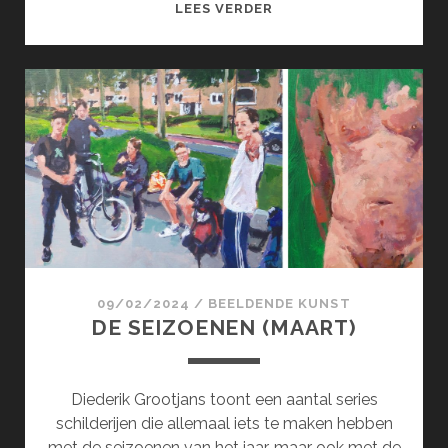
SURCOL;
LEES VERDER
SURREALISME
100
JAAR
!
(APRIL)
09/02/2024
/
BEELDENDE KUNST
DE SEIZOENEN (MAART)
Diederik Grootjans toont een aantal series
schilderijen die allemaal iets te maken hebben
met de seizoenen van het jaar, maar ook met de