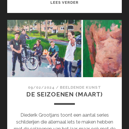
SURCOL;
LEES VERDER
SURREALISME
100
JAAR
!
(APRIL)
09/02/2024
/
BEELDENDE KUNST
DE SEIZOENEN (MAART)
Diederik Grootjans toont een aantal series
schilderijen die allemaal iets te maken hebben
met de seizoenen van het jaar, maar ook met de