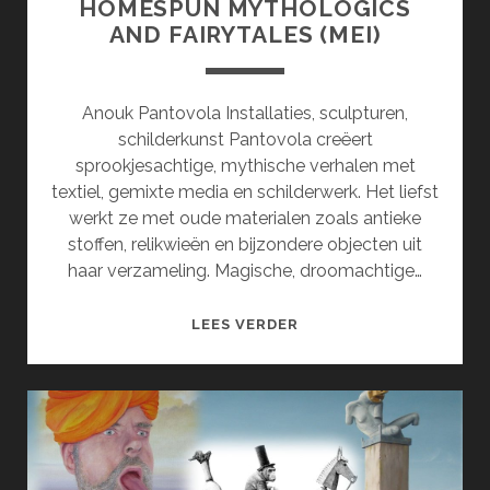
HOMESPUN MYTHOLOGICS
AND FAIRYTALES (MEI)
Anouk Pantovola Installaties, sculpturen,
schilderkunst Pantovola creëert
sprookjesachtige, mythische verhalen met
textiel, gemixte media en schilderwerk. Het liefst
werkt ze met oude materialen zoals antieke
stoffen, relikwieën en bijzondere objecten uit
haar verzameling. Magische, droomachtige…
HOMESPUN
LEES VERDER
MYTHOLOGICS
AND
FAIRYTALES
(MEI)