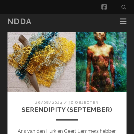
facebook
NDDA
NDDA
Posts
26/08/2024
/
3D OBJECTEN
SERENDIPITY (SEPTEMBER)
Ans van den Hurk en Geert Lemmers hebben