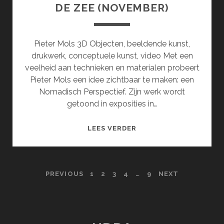
DE ZEE (NOVEMBER)
Pieter Mols 3D Objecten, beeldende kunst,
drukwerk, conceptuele kunst, video Met een
veelheid aan technieken en materialen probeert
Pieter Mols een idee zichtbaar te maken: een
Nomadisch Perspectief. Zijn werk wordt
getoond in exposities in…
HOOFDSTUK
LEES VERDER
2:
EEN
GELAAT
POSTS
PREVIOUS
1
2
3
4
…
9
NEXT
VAN
ZAND
PAGINATION
AAN
DE
GRENS