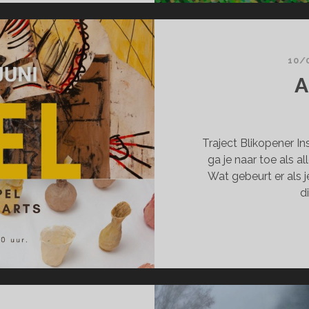
10/
A
Traject Blikopener In
ga je naar toe als a
Wat gebeurt er als 
d