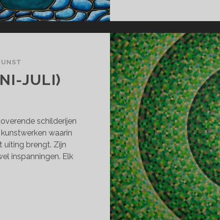
KUNST
I-JULI)
overende schilderijen
e kunstwerken waarin
 uiting brengt. Zijn
el inspanningen. Elk
DEAVOURS
NI-
I)