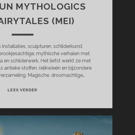
UN MYTHOLOGICS
AIRYTALES (MEI)
nstallaties, sculpturen, schilderkunst
prookjesachtige, mythische verhalen met
a en schilderwerk. Het liefst werkt ze met
 antieke stoffen, relikwieën en bijzondere
 verzameling. Magische, droomachtige…
HOMESPUN
LEES VERDER
MYTHOLOGICS
AND
FAIRYTALES
(MEI)