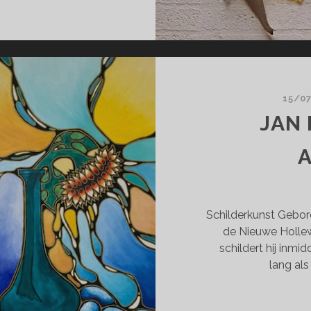
EPTEMBER)
15/0
JAN 
Schilderkunst Gebore
de Nieuwe Hollew
schildert hij inmid
lang al