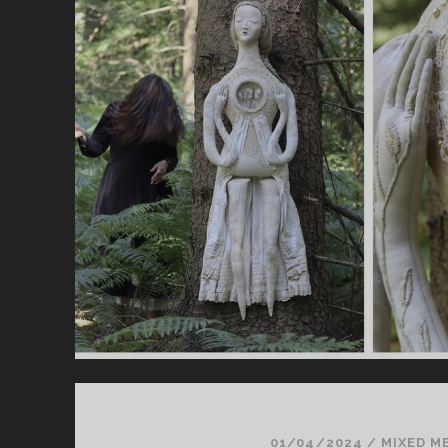
01/04/2024
/
MIXED M