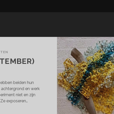
CTEN
PTEMBER)
hebben beiden hun
n achtergrond en werk
eriment niet en zijn
 Ze exposeren…
RENDIPITY