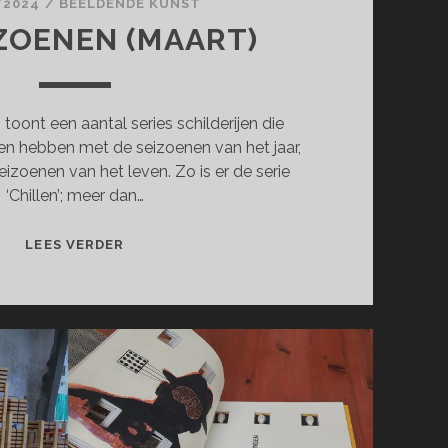
/2024
/
BEELDENDE KUNST
IZOENEN (MAART)
 toont een aantal series schilderijen die
en hebben met de seizoenen van het jaar,
izoenen van het leven. Zo is er de serie
‘Chillen’; meer dan…
DE
LEES VERDER
SEIZOENEN
(MAART)