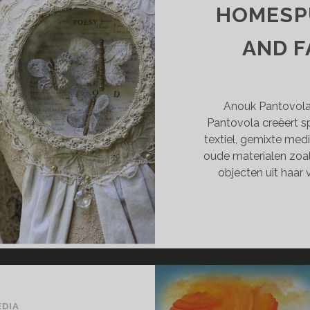
HOMESP
AND F
Anouk Pantovola I
Pantovola creëert s
textiel, gemixte medi
oude materialen zoals
objecten uit haar
EDIA