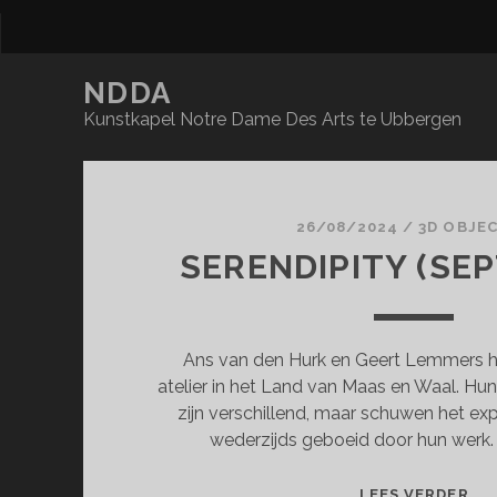
NDDA
Kunstkapel Notre Dame Des Arts te Ubbergen
NDDA
Posts
26/08/2024
/
3D OBJE
SERENDIPITY (SE
Ans van den Hurk en Geert Lemmers 
atelier in het Land van Maas en Waal. Hu
zijn verschillend, maar schuwen het exp
wederzijds geboeid door hun werk.
SE
LEES VERDER