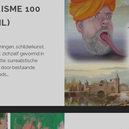
ISME 100
IL)
ningen, schilderkunst,
 zichzelf gevormd in
ie; surrealistische
en door bestaande
eds…
RCOL;
RREALISME
AR
RIL)