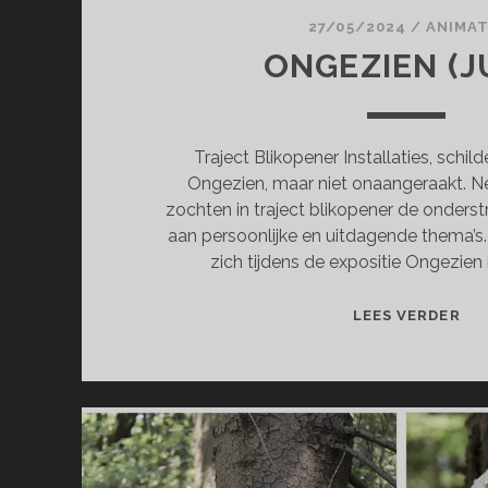
27/05/2024
/
ANIMAT
ONGEZIEN (J
Traject Blikopener Installaties, schil
Ongezien, maar niet onaangeraakt. 
zochten in traject blikopener de onder
aan persoonlijke en uitdagende thema’s
zich tijdens de expositie Ongezien 
ON
LEES VERDER
(JU