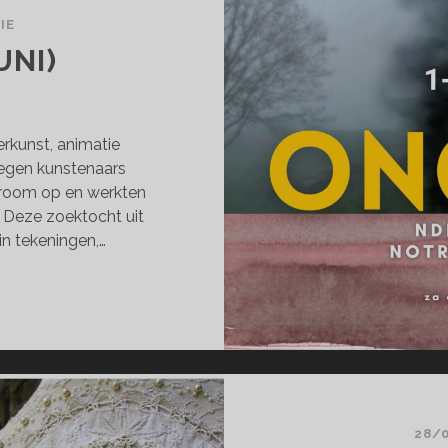
IE
UNI)
derkunst, animatie
Negen kunstenaars
stroom op en werkten
. Deze zoektocht uit
in tekeningen,…
GEZIEN
NI)
28/