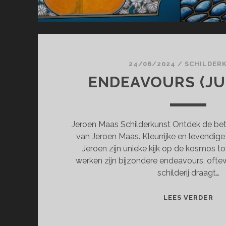
24/06/2024
/
SCHILDER
ENDEAVOURS (JUN
Jeroen Maas Schilderkunst Ontdek de bet
van Jeroen Maas. Kleurrijke en levendig
Jeroen zijn unieke kijk op de kosmos tot
werken zijn bijzondere endeavours, oftew
schilderij draagt…
EN
LEES VERDER
(JU
JUL