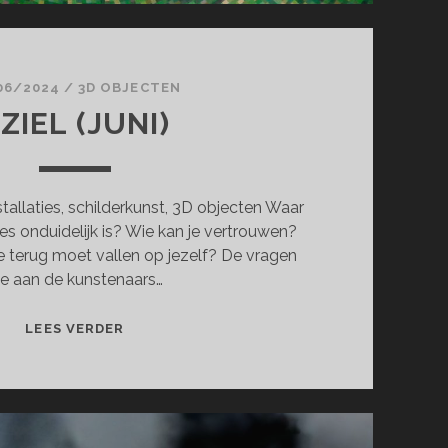
06/2024
/
3D OBJECTEN
ZIEL (JUNI)
stallaties, schilderkunst, 3D objecten Waar
lles onduidelijk is? Wie kan je vertrouwen?
je terug moet vallen op jezelf? De vragen
ie aan de kunstenaars…
AZIEL
LEES VERDER
(JUNI)