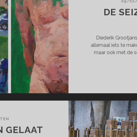
09/02
DE SE
Diederik Grootjans
allemaal iets te mak
maar ook met de se
CTEN
N GELAAT