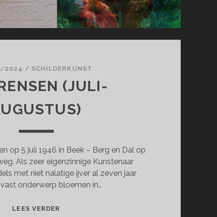
7/2024
/
SCHILDERKUNST
RENSEN (JULI-
AUGUSTUS)
n op 5 juli 1946 in Beek – Berg en Dal op
eg. Als zeer eigenzinnige Kunstenaar
dels met niet nalatige ijver al zeven jaar
s vast onderwerp bloemen in…
JAN
LEES VERDER