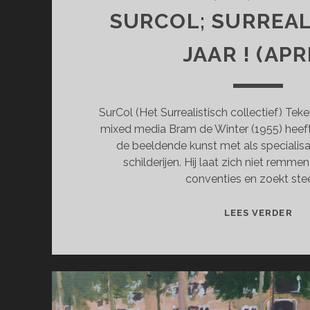
SURCOL; SURREAL
JAAR ! (APR
SurCol (Het Surrealistisch collectief) Teke
mixed media Bram de Winter (1955) heeft
de beeldende kunst met als specialisat
schilderijen. Hij laat zich niet remm
conventies en zoekt ste
SU
LEES VERDER
SU
100
JA
!
(AP