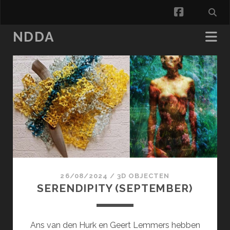
facebook
NDDA
NDDA
Posts
26/08/2024
/
3D OBJECTEN
SERENDIPITY (SEPTEMBER)
Ans van den Hurk en Geert Lemmers hebben