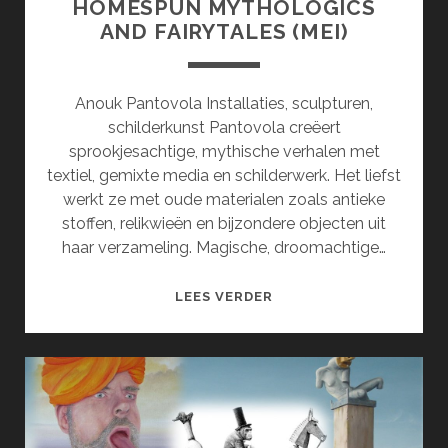
HOMESPUN MYTHOLOGICS
AND FAIRYTALES (MEI)
Anouk Pantovola Installaties, sculpturen,
schilderkunst Pantovola creëert
sprookjesachtige, mythische verhalen met
textiel, gemixte media en schilderwerk. Het liefst
werkt ze met oude materialen zoals antieke
stoffen, relikwieën en bijzondere objecten uit
haar verzameling. Magische, droomachtige…
HOMESPUN
LEES VERDER
MYTHOLOGICS
AND
FAIRYTALES
(MEI)