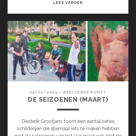
SURCOL;
LEES VERDER
SURREALISME
100
JAAR
!
(APRIL)
09/02/2024
/
BEELDENDE KUNST
DE SEIZOENEN (MAART)
Diederik Grootjans toont een aantal series
schilderijen die allemaal iets te maken hebben
met de seizoenen van het jaar, maar ook met de