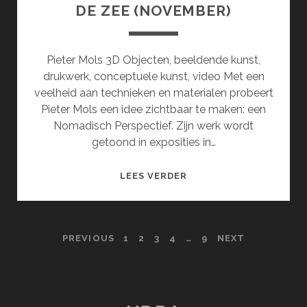
DE ZEE (NOVEMBER)
Pieter Mols 3D Objecten, beeldende kunst,
drukwerk, conceptuele kunst, video Met een
veelheid aan technieken en materialen probeert
Pieter Mols een idee zichtbaar te maken: een
Nomadisch Perspectief. Zijn werk wordt
getoond in exposities in…
HOOFDSTUK
LEES VERDER
2:
EEN
GELAAT
POSTS
PREVIOUS
1
2
3
4
…
9
NEXT
VAN
ZAND
PAGINATION
AAN
DE
GRENS