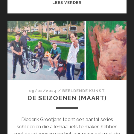
SURCOL;
LEES VERDER
SURREALISME
100
JAAR
!
(APRIL)
09/02/2024
/
BEELDENDE KUNST
DE SEIZOENEN (MAART)
Diederik Grootjans toont een aantal series
schilderijen die allemaal iets te maken hebben
met de seizoenen van het jaar, maar ook met de