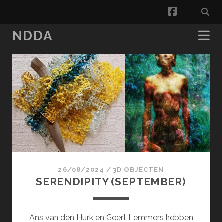
facebook
NDDA
NDDA
Posts
26/08/2024
/
3D OBJECTEN
SERENDIPITY (SEPTEMBER)
Ans van den Hurk en Geert Lemmers hebben