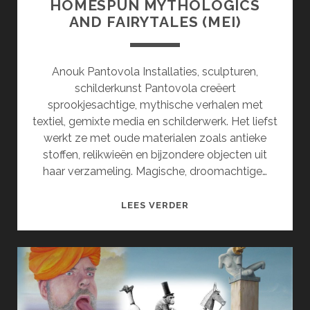
HOMESPUN MYTHOLOGICS
AND FAIRYTALES (MEI)
Anouk Pantovola Installaties, sculpturen,
schilderkunst Pantovola creëert
sprookjesachtige, mythische verhalen met
textiel, gemixte media en schilderwerk. Het liefst
werkt ze met oude materialen zoals antieke
stoffen, relikwieën en bijzondere objecten uit
haar verzameling. Magische, droomachtige…
HOMESPUN
LEES VERDER
MYTHOLOGICS
AND
FAIRYTALES
(MEI)