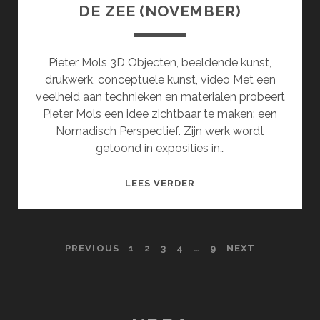
DE ZEE (NOVEMBER)
Pieter Mols 3D Objecten, beeldende kunst,
drukwerk, conceptuele kunst, video Met een
veelheid aan technieken en materialen probeert
Pieter Mols een idee zichtbaar te maken: een
Nomadisch Perspectief. Zijn werk wordt
getoond in exposities in…
HOOFDSTUK
LEES VERDER
2:
EEN
GELAAT
POSTS
PREVIOUS
1
2
3
4
…
9
NEXT
VAN
ZAND
PAGINATION
AAN
DE
GRENS