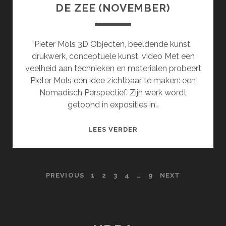
DE ZEE (NOVEMBER)
Pieter Mols 3D Objecten, beeldende kunst,
drukwerk, conceptuele kunst, video Met een
veelheid aan technieken en materialen probeert
Pieter Mols een idee zichtbaar te maken: een
Nomadisch Perspectief. Zijn werk wordt
getoond in exposities in…
HOOFDSTUK
LEES VERDER
2:
EEN
GELAAT
POSTS
PREVIOUS
1
2
3
4
…
9
NEXT
VAN
ZAND
PAGINATION
AAN
DE
GRENS