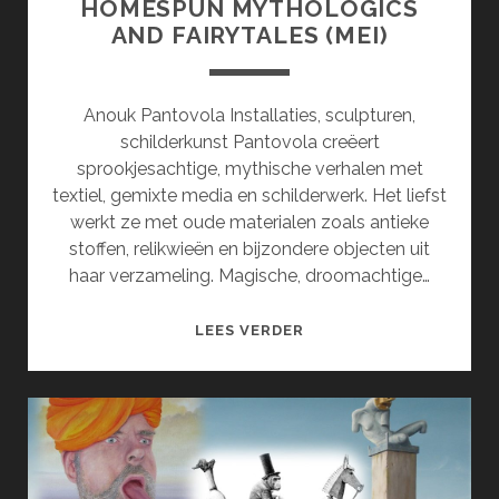
HOMESPUN MYTHOLOGICS
AND FAIRYTALES (MEI)
Anouk Pantovola Installaties, sculpturen,
schilderkunst Pantovola creëert
sprookjesachtige, mythische verhalen met
textiel, gemixte media en schilderwerk. Het liefst
werkt ze met oude materialen zoals antieke
stoffen, relikwieën en bijzondere objecten uit
haar verzameling. Magische, droomachtige…
HOMESPUN
LEES VERDER
MYTHOLOGICS
AND
FAIRYTALES
(MEI)