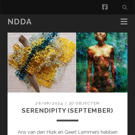
facebook
NDDA
NDDA
Posts
26/08/2024
/
3D OBJECTEN
SERENDIPITY (SEPTEMBER)
Ans van den Hurk en Geert Lemmers hebben