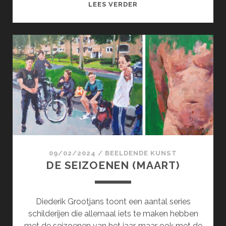
SURCOL;
LEES VERDER
SURREALISME
100
JAAR
!
(APRIL)
09/02/2024
/
BEELDENDE KUNST
DE SEIZOENEN (MAART)
Diederik Grootjans toont een aantal series
schilderijen die allemaal iets te maken hebben
met de seizoenen van het jaar, maar ook met de