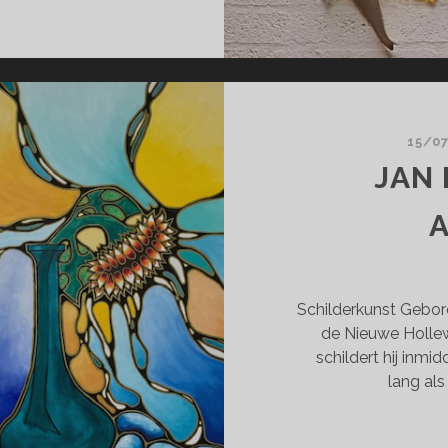
EPTEMBER)
15/0
JAN 
Schilderkunst Gebore
de Nieuwe Hollew
schildert hij inmid
lang al