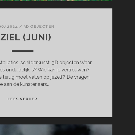
06/2024
/
3D OBJECTEN
ZIEL (JUNI)
stallaties, schilderkunst, 3D objecten Waar
lles onduidelijk is? Wie kan je vertrouwen?
je terug moet vallen op jezelf? De vragen
ie aan de kunstenaars…
AZIEL
LEES VERDER
(JUNI)