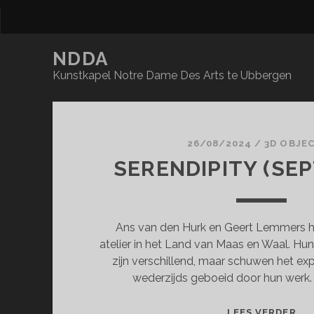
NDDA
Kunstkapel Notre Dame Des Arts te Ubbergen
NDDA
Posts
26/08/2024
/
3D OBJE
SERENDIPITY (SE
Ans van den Hurk en Geert Lemmers 
atelier in het Land van Maas en Waal. Hu
zijn verschillend, maar schuwen het exp
wederzijds geboeid door hun werk.
SE
LEES VERDER