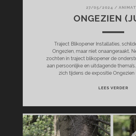
27/05/2024
/
ANIMAT
ONGEZIEN (J
Traject Blikopener Installaties, schil
Ongezien, maar niet onaangeraakt. 
zochten in traject blikopener de onder
aan persoonlijke en uitdagende thema’s
zich tijdens de expositie Ongezien 
ON
LEES VERDER
(JU