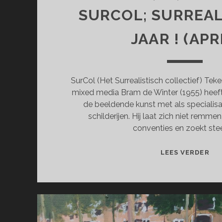
SURCOL; SURREAL
JAAR ! (APR
SurCol (Het Surrealistisch collectief) Teke
mixed media Bram de Winter (1955) heeft
de beeldende kunst met als specialisat
schilderijen. Hij laat zich niet remm
conventies en zoekt ste
SU
LEES VERDER
SU
100
JA
!
(AP