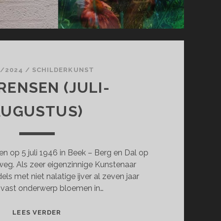
7/2024
/
SCHILDERKUNST
RENSEN (JULI-
AUGUSTUS)
n op 5 juli 1946 in Beek – Berg en Dal op
eg. Als zeer eigenzinnige Kunstenaar
dels met niet nalatige ijver al zeven jaar
s vast onderwerp bloemen in…
JAN
LEES VERDER