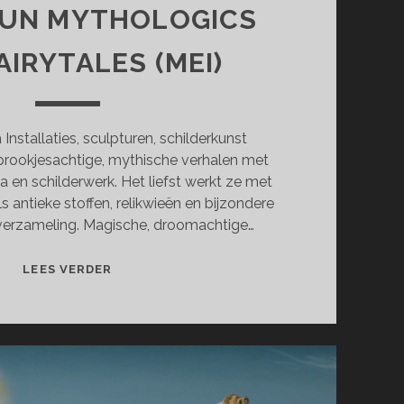
UN MYTHOLOGICS
AIRYTALES (MEI)
nstallaties, sculpturen, schilderkunst
prookjesachtige, mythische verhalen met
a en schilderwerk. Het liefst werkt ze met
 antieke stoffen, relikwieën en bijzondere
 verzameling. Magische, droomachtige…
HOMESPUN
LEES VERDER
MYTHOLOGICS
AND
FAIRYTALES
(MEI)