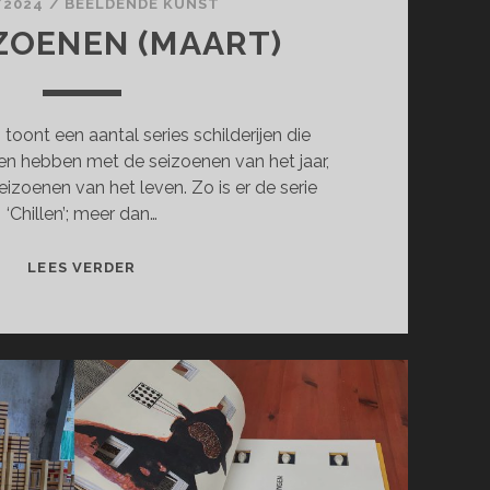
/2024
/
BEELDENDE KUNST
IZOENEN (MAART)
 toont een aantal series schilderijen die
en hebben met de seizoenen van het jaar,
izoenen van het leven. Zo is er de serie
‘Chillen’; meer dan…
DE
LEES VERDER
SEIZOENEN
(MAART)