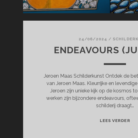
24/06/2024
/
SCHILDER
ENDEAVOURS (JUN
Jeroen Maas Schilderkunst Ontdek de bet
van Jeroen Maas. Kleurrijke en levendig
Jeroen zijn unieke kijk op de kosmos tot
werken zijn bijzondere endeavours, oftew
schilderij draagt…
EN
LEES VERDER
(JU
JUL