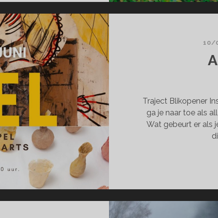
10/
A
Traject Blikopener In
ga je naar toe als a
Wat gebeurt er als 
d