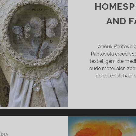
HOMESP
AND F
Anouk Pantovola I
Pantovola creëert s
textiel, gemixte medi
oude materialen zoals
objecten uit haar
EDIA