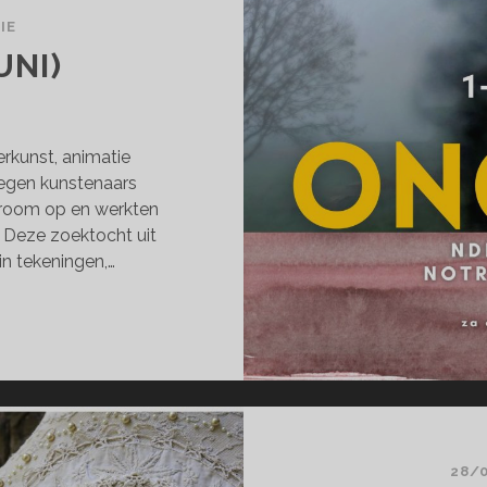
IE
UNI)
derkunst, animatie
Negen kunstenaars
stroom op en werkten
. Deze zoektocht uit
in tekeningen,…
GEZIEN
NI)
28/