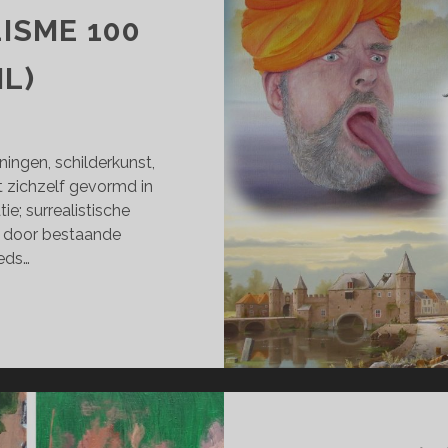
ISME 100
IL)
ningen, schilderkunst,
 zichzelf gevormd in
ie; surrealistische
en door bestaande
eds…
RCOL;
RREALISME
AR
RIL)