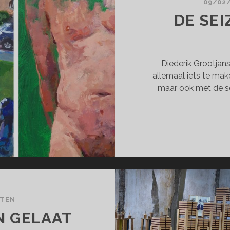
09/02
DE SE
Diederik Grootjans
allemaal iets te mak
maar ook met de se
CTEN
N GELAAT