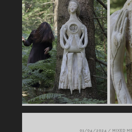
01/04/2024
/
MIXED M