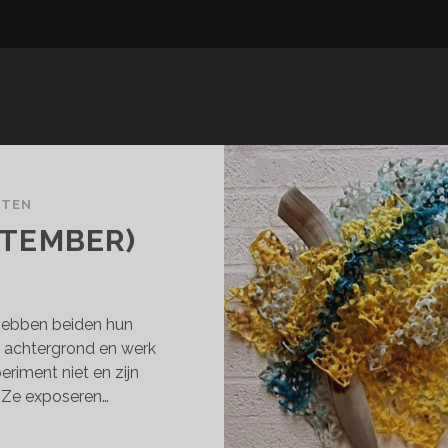
CTEN
PTEMBER)
hebben beiden hun
n achtergrond en werk
eriment niet en zijn
 Ze exposeren…
RENDIPITY