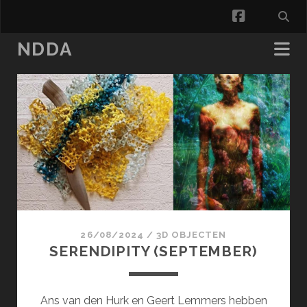
facebook
NDDA
NDDA
Posts
26/08/2024
/
3D OBJECTEN
SERENDIPITY (SEPTEMBER)
Ans van den Hurk en Geert Lemmers hebben