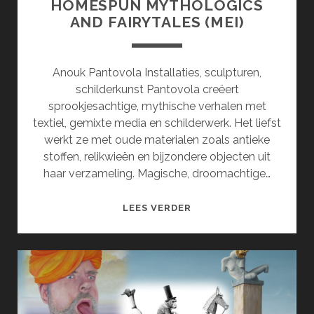
HOMESPUN MYTHOLOGICS
AND FAIRYTALES (MEI)
Anouk Pantovola Installaties, sculpturen,
schilderkunst Pantovola creëert
sprookjesachtige, mythische verhalen met
textiel, gemixte media en schilderwerk. Het liefst
werkt ze met oude materialen zoals antieke
stoffen, relikwieën en bijzondere objecten uit
haar verzameling. Magische, droomachtige…
HOMESPUN
LEES VERDER
MYTHOLOGICS
AND
FAIRYTALES
(MEI)