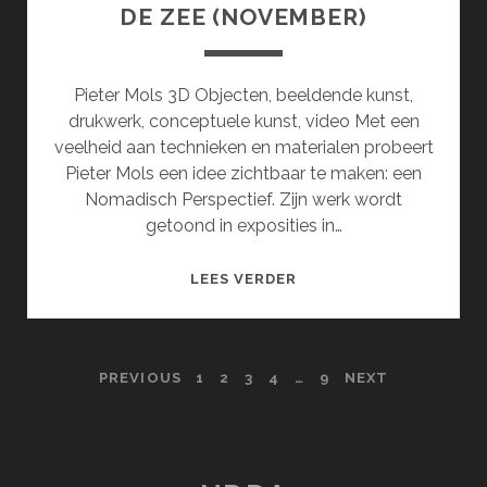
DE ZEE (NOVEMBER)
Pieter Mols 3D Objecten, beeldende kunst,
drukwerk, conceptuele kunst, video Met een
veelheid aan technieken en materialen probeert
Pieter Mols een idee zichtbaar te maken: een
Nomadisch Perspectief. Zijn werk wordt
getoond in exposities in…
HOOFDSTUK
LEES VERDER
2:
EEN
GELAAT
POSTS
PREVIOUS
1
2
3
4
…
9
NEXT
VAN
ZAND
PAGINATION
AAN
DE
GRENS