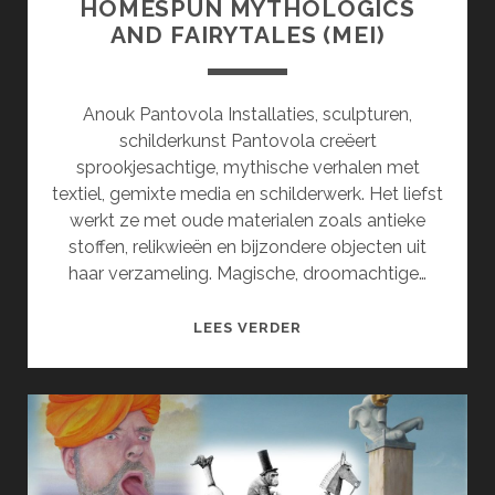
HOMESPUN MYTHOLOGICS
AND FAIRYTALES (MEI)
Anouk Pantovola Installaties, sculpturen,
schilderkunst Pantovola creëert
sprookjesachtige, mythische verhalen met
textiel, gemixte media en schilderwerk. Het liefst
werkt ze met oude materialen zoals antieke
stoffen, relikwieën en bijzondere objecten uit
haar verzameling. Magische, droomachtige…
HOMESPUN
LEES VERDER
MYTHOLOGICS
AND
FAIRYTALES
(MEI)