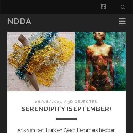
facebook
NDDA
NDDA
Posts
26/08/2024
/
3D OBJECTEN
SERENDIPITY (SEPTEMBER)
Ans van den Hurk en Geert Lemmers hebben