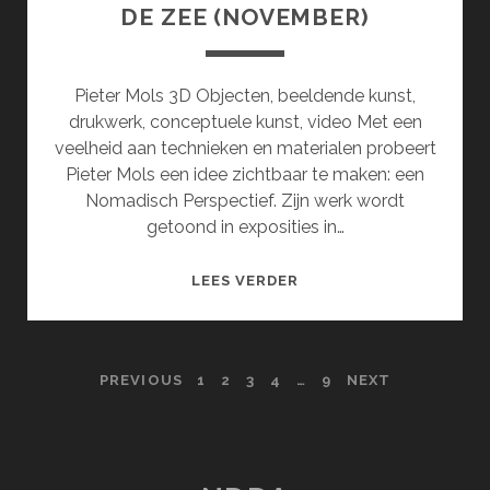
DE ZEE (NOVEMBER)
Pieter Mols 3D Objecten, beeldende kunst,
drukwerk, conceptuele kunst, video Met een
veelheid aan technieken en materialen probeert
Pieter Mols een idee zichtbaar te maken: een
Nomadisch Perspectief. Zijn werk wordt
getoond in exposities in…
HOOFDSTUK
LEES VERDER
2:
EEN
GELAAT
POSTS
PREVIOUS
1
2
3
4
…
9
NEXT
VAN
ZAND
PAGINATION
AAN
DE
GRENS