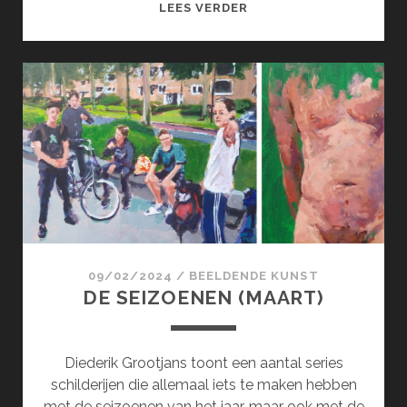
SURCOL;
LEES VERDER
SURREALISME
100
JAAR
!
(APRIL)
09/02/2024
/
BEELDENDE KUNST
DE SEIZOENEN (MAART)
Diederik Grootjans toont een aantal series
schilderijen die allemaal iets te maken hebben
met de seizoenen van het jaar, maar ook met de