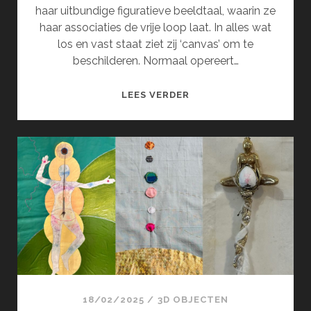
haar uitbundige figuratieve beeldtaal, waarin ze
haar associaties de vrije loop laat. In alles wat
los en vast staat ziet zij ‘canvas’ om te
beschilderen. Normaal opereert…
ONTHEEMD
LEES VERDER
OF
VERVREEMD
18/02/2025
/
3D OBJECTEN