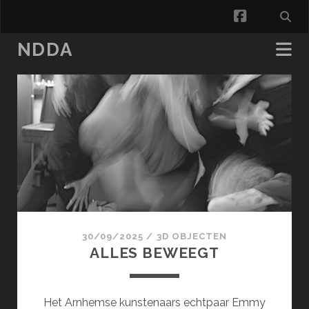
facebook
NDDA
NDDA
Posts
30/09/2025
/
3D OBJECTEN
ALLES BEWEEGT
Het Arnhemse kunstenaars echtpaar Emmy