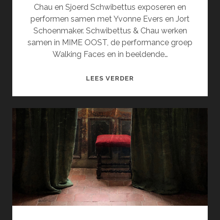
Chau en Sjoerd Schwibettus exposeren en
performen samen met Yvonne Evers en Jort
Schoenmaker. Schwibettus & Chau werken
samen in MIME OOST, de performance groep
Walking Faces en in beeldende…
ALLES
LEES VERDER
BEWEEGT