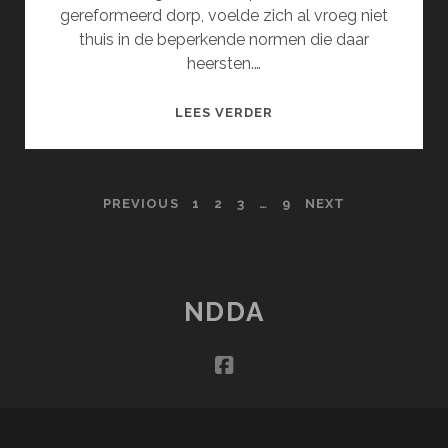
gereformeerd dorp, voelde zich al vroeg niet
thuis in de beperkende normen die daar
heersten.…
KLEUR
LEES VERDER
BEKENNEN
POSTS
PREVIOUS
1
2
3
…
9
NEXT
PAGINATION
NDDA
facebook