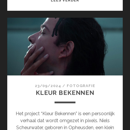
LEES VERDER
23/09/2024
/
FOTOGRAFIE
KLEUR BEKENNEN
Het project “Kleur Bekennen” is een persoonlijk
verhaal dat wordt omgezet in pixels. Niels
Scheurwater, geboren in Opheusden, een klein