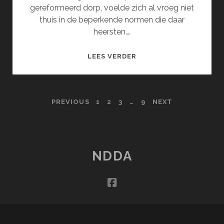
gereformeerd dorp, voelde zich al vroeg niet
thuis in de beperkende normen die daar
heersten.…
KLEUR
LEES VERDER
BEKENNEN
POSTS
PREVIOUS
1
2
3
…
9
NEXT
PAGINATION
NDDA
facebook