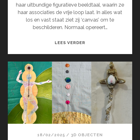
haar uitbundige figuratieve beeldtaal, waarin ze
haar associaties de vrije loop laat. In alles wat
los en vast staat ziet zij ‘canvas’ om te
beschilderen. Normaal opereert…
ONTHEEMD
LEES VERDER
OF
VERVREEMD
18/02/2025
/
3D OBJECTEN