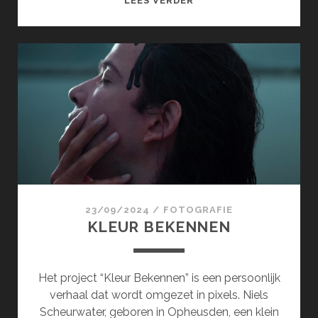
LEES VERDER
23/09/2024
/
FOTOGRAFIE
KLEUR BEKENNEN
Het project “Kleur Bekennen” is een persoonlijk
verhaal dat wordt omgezet in pixels. Niels
Scheurwater, geboren in Opheusden, een klein