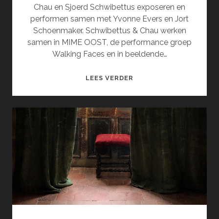
Chau en Sjoerd Schwibettus exposeren en
performen samen met Yvonne Evers en Jort
Schoenmaker. Schwibettus & Chau werken
samen in MIME OOST, de performance groep
Walking Faces en in beeldende…
ALLES
LEES VERDER
BEWEEGT