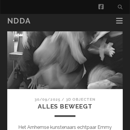
facebook
NDDA
NDDA
Posts
30/09/2025
/
3D OBJECTEN
ALLES BEWEEGT
Het Arnhemse kunstenaars echtpaar Emmy