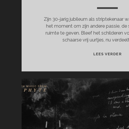
Zijn 30-jarig jubileum als striptekenaar
het moment om zijn andere passie, de 
ruimte te geven. Bleef het schilderen v
schaarse vrij uurtjes, nu verdeelt h
AF
LEES VERDER
NA
DE
PO