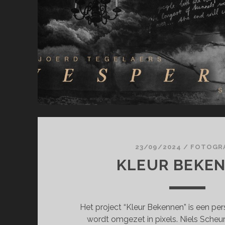
23/09/2024
/
FOTOGRA
KLEUR BEKE
Het project “Kleur Bekennen” is een per
wordt omgezet in pixels. Niels Scheur