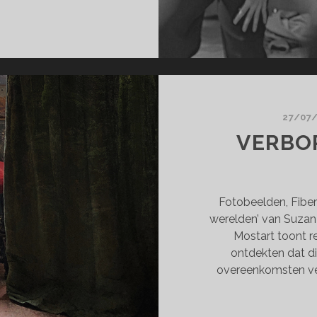
LES
WEEGT
27/07
VERBO
Fotobeelden, Fibe
werelden’ van Suzan
Mostart toont r
ontdekten dat di
overeenkomsten ver