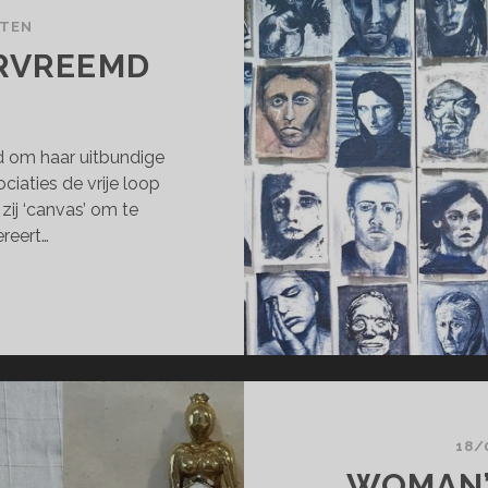
CTEN
RVREEMD
d om haar uitbundige
ciaties de vrije loop
 zij ‘canvas’ om te
reert…
THEEMD
RVREEMD
18/
WOMAN’