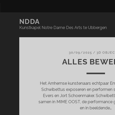
NDDA
Kunstkapel Notre Dame Des Arts te Ubbergen
NDDA
Posts
30/09/2025
/
3D OBJE
ALLES BEWE
Het Arnhemse kunstenaars echtpaar E
Schwibettus exposeren en performen
Evers en Jort Schoenmaker. Schwibet
samen in MIME OOST, de performance g
en in beeldende…