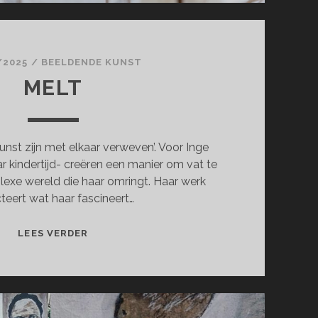
/2025
/
BEELDENDE KUNST
MELT
kunst zijn met elkaar verweven’. Voor Inge
ar kindertijd- creëren een manier om vat te
lexe wereld die haar omringt. Haar werk
cteert wat haar fascineert…
MELT
LEES VERDER