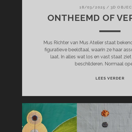
18/03/2025
/
3D OBJE
ONTHEEMD OF VE
Mus Richter van Mus Atelier staat beken
figuratieve beeldtaal, waarin ze haar asso
laat. In alles wat los en vast staat ziet
beschilderen. Normaal ope
ON
LEES VERDER
OF
VE