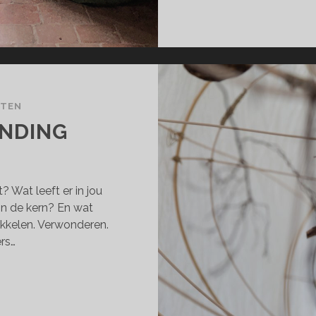
CTEN
ENDING
 Wat leeft er in jou
in de kern? En wat
ikkelen. Verwonderen.
rs…
ERBAAR
NDING