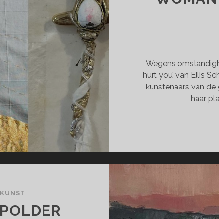
Wegens omstandighed
hurt you’ van Ellis S
kunstenaars van de
haar pl
 KUNST
 POLDER