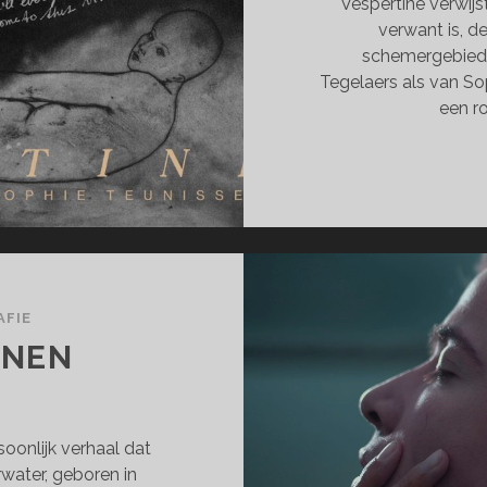
Vespertine verwijs
verwant is, d
schemergebied 
Tegelaers als van So
een r
FIE
NNEN
soonlijk verhaal dat
water, geboren in