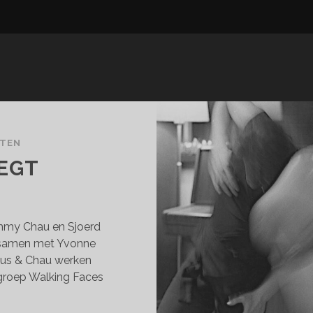
CTEN
EGT
mmy Chau en Sjoerd
 samen met Yvonne
tus & Chau werken
roep Walking Faces