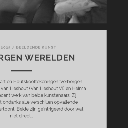
/2025
/
BEELDENDE KUNST
RGEN WERELDEN
rart en Houtskooltekeningen ‘Verborgen
 van Lieshout (Van Lieshout VI) en Helma
ecent werk van beide kunstenaars. Zij
t ondanks alle verschillen opvallende
toont. Beide zijn geïntrigeerd door wat
niet direct…