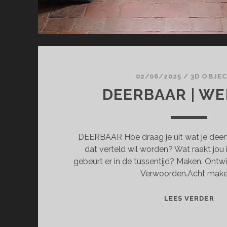
02/06/2025
/
3D OBJE
DEERBAAR | W
DEERBAAR Hoe draag je uit wat je deert?
dat verteld wil worden? Wat raakt jou 
gebeurt er in de tussentijd? Maken. Ontw
Verwoorden.Acht make
DE
LEES VERDER
|
WE