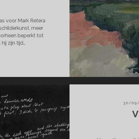
 was voor Mark Retera
schilderkunst, meer
oorheen beperkt tot
ij zijn tijd…
SLAG
AR
LDER
30/09
V