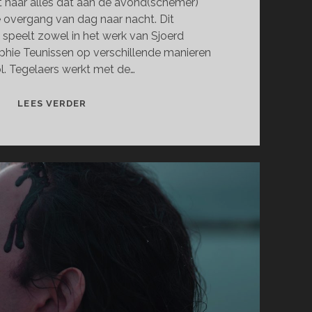
t naar alles dat aan de avond(schemer)
e overgang van dag naar nacht. Dit
speelt zowel in het werk van Sjoerd
phie Teunissen op verschillende manieren
ol. Tegelaers werkt met de…
VESPERTINE
LEES VERDER