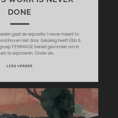
DONE
en gaat de expositie ‘I never meant to
choonhoven niet door. Gelukkig heeft Ellis 6
 groep FEMMAGE bereid gevonden om in
aats te exposeren. Onder de…
WOMAN’S
LEES VERDER
WORK
IS
NEVER
DONE