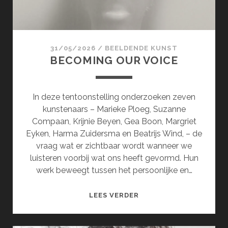
31/05/2026
/
BEELDENDE KUNST
BECOMING OUR VOICE
In deze tentoonstelling onderzoeken zeven
kunstenaars – Marieke Ploeg, Suzanne
Compaan, Krijnie Beyen, Gea Boon, Margriet
Eyken, Harma Zuidersma en Beatrijs Wind, – de
vraag wat er zichtbaar wordt wanneer we
luisteren voorbij wat ons heeft gevormd. Hun
werk beweegt tussen het persoonlijke en…
BECOMING
LEES VERDER
OUR
VOICE