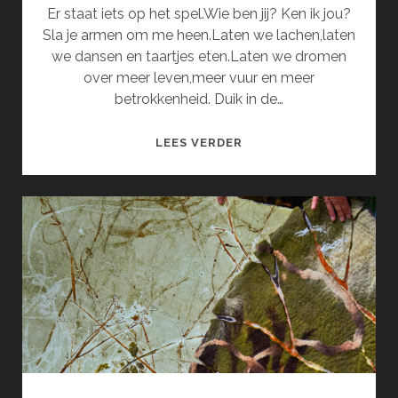
Er staat iets op het spel.Wie ben jij? Ken ik jou?
Sla je armen om me heen.Laten we lachen,laten
we dansen en taartjes eten.Laten we dromen
over meer leven,meer vuur en meer
betrokkenheid. Duik in de…
DE
LEES VERDER
ZINGENDE
SCHOMMEL
EN
HET
VARKENSNEUSJE