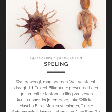
24/11/2025
/
3D OBJECTEN
SPELING
Wat beweegt, mag ademen. Wat versteent,
draagt tijd. Traject Blikopener presenteert een
gezamenlijke tentoonstelling van zeven
kunstenaars: Jorijn ten Have, Joke Willekes,
Mascha Brink, Monica Veeningen, Tineke
Schoenmaker, Jasmijn Labadie en Aline Eras. Ze