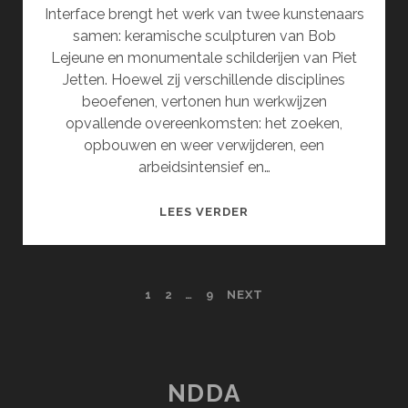
Interface brengt het werk van twee kunstenaars
samen: keramische sculpturen van Bob
Lejeune en monumentale schilderijen van Piet
Jetten. Hoewel zij verschillende disciplines
beoefenen, vertonen hun werkwijzen
opvallende overeenkomsten: het zoeken,
opbouwen en weer verwijderen, een
arbeidsintensief en…
INTERFACE
LEES VERDER
POSTS
1
2
…
9
NEXT
PAGINATION
NDDA