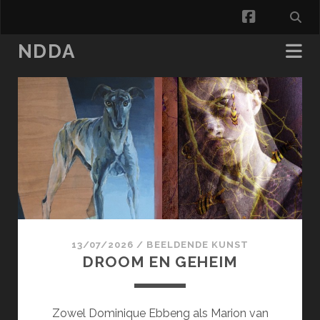
facebook
NDDA
NDDA
Posts
13/07/2026
/
BEELDENDE KUNST
DROOM EN GEHEIM
Zowel Dominique Ebbeng als Marion van