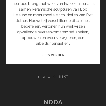
Interface brengt het werk van twee kunstenaars
samen: keramische sculpturen van Bob
Lejeune en monumentale schilderijen van Piet
Jetten. Hoewel zij verschillende disciplines
beoefenen, vertonen hun werkwijzen
opvallende overeenkomsten: het zoeken,
opbouwen en weer verwijderen, een
arbeidsintensief en…
INTERFACE
LEES VERDER
POSTS
1
2
…
9
NEXT
PAGINATION
NDDA