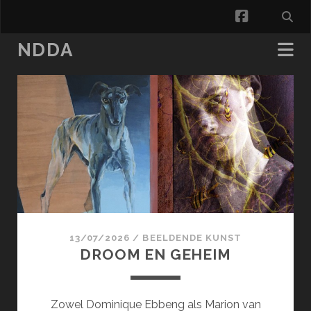
facebook
NDDA
NDDA
Posts
13/07/2026
/
BEELDENDE KUNST
DROOM EN GEHEIM
Zowel Dominique Ebbeng als Marion van