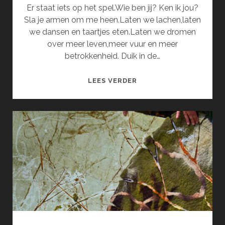
Er staat iets op het spel.Wie ben jij? Ken ik jou?
Sla je armen om me heen.Laten we lachen,laten
we dansen en taartjes eten.Laten we dromen
over meer leven,meer vuur en meer
betrokkenheid. Duik in de…
DE
LEES VERDER
ZINGENDE
SCHOMMEL
EN
HET
VARKENSNEUSJE