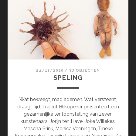
24/11/2025
/
3D OBJECTEN
SPELING
Wat beweegt, mag ademen. Wat versteent,
draagt tijd. Traject Blikopener presenteert een
gezamenlijke tentoonstelling van zeven
kunstenaars: Jorijn ten Have, Joke Willekes,
Mascha Brink, Monica Veeningen, Tineke
Schoenmaker, Jasmijn Labadie en Aline Eras. Ze