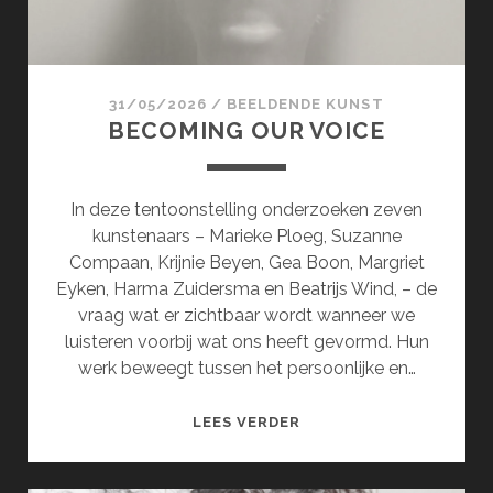
31/05/2026
/
BEELDENDE KUNST
BECOMING OUR VOICE
In deze tentoonstelling onderzoeken zeven
kunstenaars – Marieke Ploeg, Suzanne
Compaan, Krijnie Beyen, Gea Boon, Margriet
Eyken, Harma Zuidersma en Beatrijs Wind, – de
vraag wat er zichtbaar wordt wanneer we
luisteren voorbij wat ons heeft gevormd. Hun
werk beweegt tussen het persoonlijke en…
BECOMING
LEES VERDER
OUR
VOICE