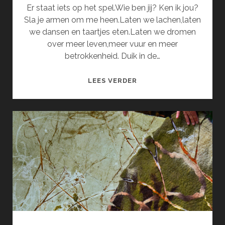
Er staat iets op het spel.Wie ben jij? Ken ik jou?
Sla je armen om me heen.Laten we lachen,laten
we dansen en taartjes eten.Laten we dromen
over meer leven,meer vuur en meer
betrokkenheid. Duik in de…
DE
LEES VERDER
ZINGENDE
SCHOMMEL
EN
HET
VARKENSNEUSJE