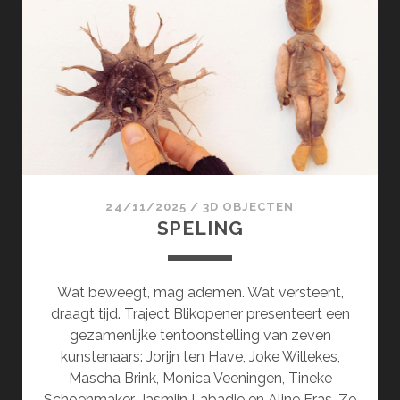
24/11/2025
/
3D OBJECTEN
SPELING
Wat beweegt, mag ademen. Wat versteent,
draagt tijd. Traject Blikopener presenteert een
gezamenlijke tentoonstelling van zeven
kunstenaars: Jorijn ten Have, Joke Willekes,
Mascha Brink, Monica Veeningen, Tineke
Schoenmaker, Jasmijn Labadie en Aline Eras. Ze