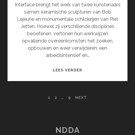
Interface brengt het werk van twee kunstenaars
samen: keramische sculpturen van Bob
Lejeune en monumentale schilderijen van Piet
Jetten. Hoewel zij verschillende disciplines
beoefenen, vertonen hun werkwijzen
opvallende overeenkomsten: het zoeken,
opbouwen en weer verwijderen, een
arbeidsintensief en…
INTERFACE
LEES VERDER
POSTS
1
2
…
9
NEXT
PAGINATION
NDDA