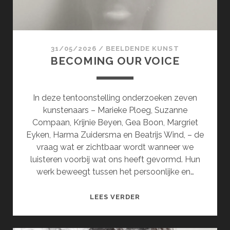
31/05/2026
/
BEELDENDE KUNST
BECOMING OUR VOICE
In deze tentoonstelling onderzoeken zeven
kunstenaars – Marieke Ploeg, Suzanne
Compaan, Krijnie Beyen, Gea Boon, Margriet
Eyken, Harma Zuidersma en Beatrijs Wind, – de
vraag wat er zichtbaar wordt wanneer we
luisteren voorbij wat ons heeft gevormd. Hun
werk beweegt tussen het persoonlijke en…
BECOMING
LEES VERDER
OUR
VOICE