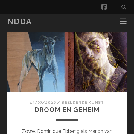
facebook
NDDA
NDDA
Posts
13/07/2026
/
BEELDENDE KUNST
DROOM EN GEHEIM
Zowel Dominique Ebbeng als Marion van