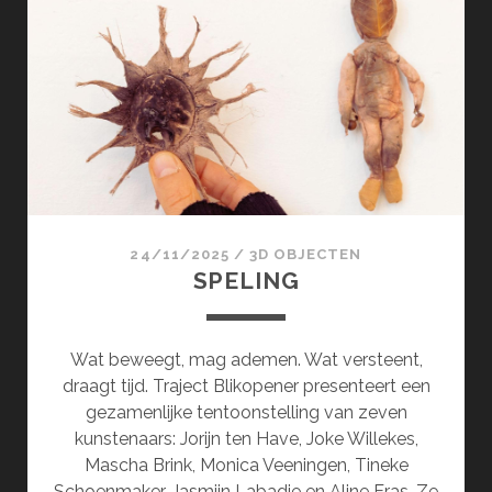
24/11/2025
/
3D OBJECTEN
SPELING
Wat beweegt, mag ademen. Wat versteent,
draagt tijd. Traject Blikopener presenteert een
gezamenlijke tentoonstelling van zeven
kunstenaars: Jorijn ten Have, Joke Willekes,
Mascha Brink, Monica Veeningen, Tineke
Schoenmaker, Jasmijn Labadie en Aline Eras. Ze