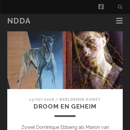
facebook
NDDA
NDDA
Posts
13/07/2026
/
BEELDENDE KUNST
DROOM EN GEHEIM
Zowel Dominique Ebbeng als Marion van