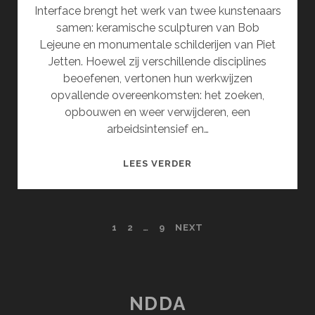
Interface brengt het werk van twee kunstenaars
samen: keramische sculpturen van Bob
Lejeune en monumentale schilderijen van Piet
Jetten. Hoewel zij verschillende disciplines
beoefenen, vertonen hun werkwijzen
opvallende overeenkomsten: het zoeken,
opbouwen en weer verwijderen, een
arbeidsintensief en…
INTERFACE
LEES VERDER
POSTS
1
2
…
9
NEXT
PAGINATION
NDDA