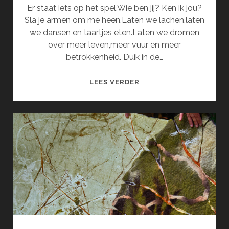
Er staat iets op het spel.Wie ben jij? Ken ik jou?
Sla je armen om me heen.Laten we lachen,laten
we dansen en taartjes eten.Laten we dromen
over meer leven,meer vuur en meer
betrokkenheid. Duik in de…
DE
LEES VERDER
ZINGENDE
SCHOMMEL
EN
HET
VARKENSNEUSJE