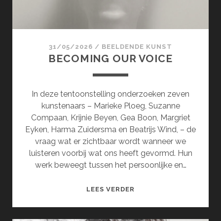
31/05/2026
/
BEELDENDE KUNST
BECOMING OUR VOICE
In deze tentoonstelling onderzoeken zeven
kunstenaars – Marieke Ploeg, Suzanne
Compaan, Krijnie Beyen, Gea Boon, Margriet
Eyken, Harma Zuidersma en Beatrijs Wind, – de
vraag wat er zichtbaar wordt wanneer we
luisteren voorbij wat ons heeft gevormd. Hun
werk beweegt tussen het persoonlijke en…
BECOMING
LEES VERDER
OUR
VOICE